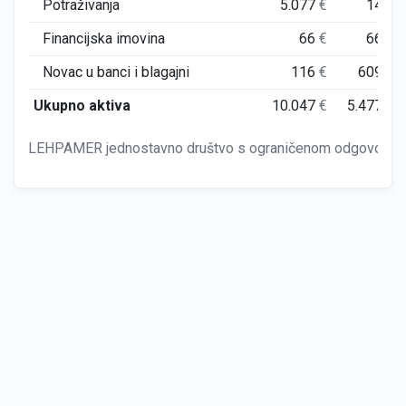
Potraživanja
5.077
€
14
€
Financijska imovina
66
€
66
€
Novac u banci i blagajni
116
€
609
€
Ukupno aktiva
10.047
€
5.477
€
LEHPAMER jednostavno društvo s ograničenom odgovornoš