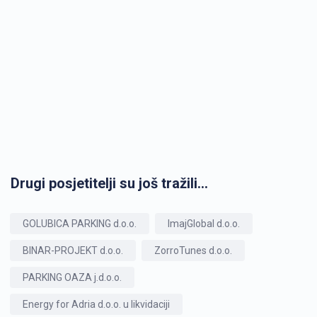
Drugi posjetitelji su još tražili...
GOLUBICA PARKING d.o.o.
ImajGlobal d.o.o.
BINAR-PROJEKT d.o.o.
ZorroTunes d.o.o.
PARKING OAZA j.d.o.o.
Energy for Adria d.o.o. u likvidaciji