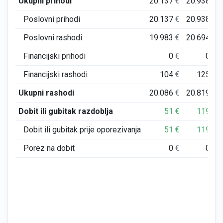
Ukupni prihodi
20.137
€
20.938
€
Poslovni prihodi
20.137
€
20.938
€
Poslovni rashodi
19.983
€
20.694
€
Financijski prihodi
0
€
0
€
Financijski rashodi
104
€
125
€
Ukupni rashodi
20.086
€
20.819
€
Dobit ili gubitak razdoblja
51
€
119
€
Dobit ili gubitak prije oporezivanja
51
€
119
€
Porez na dobit
0
€
0
€