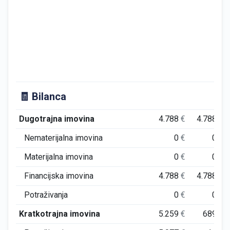
🧾 Bilanca
Dugotrajna imovina
4.788
€
4.788
€
Nematerijalna imovina
0
€
0
€
Materijalna imovina
0
€
0
€
Financijska imovina
4.788
€
4.788
€
Potraživanja
0
€
0
€
Kratkotrajna imovina
5.259
€
689
€