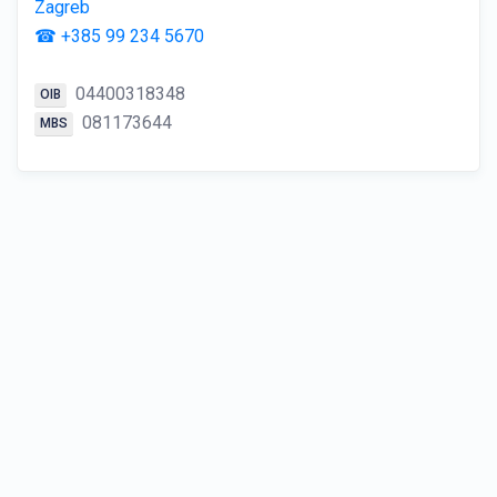
Zagreb
☎ +385 99 234 5670
04400318348
OIB
081173644
MBS