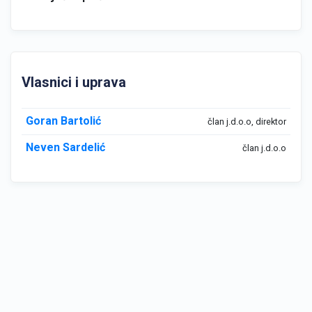
Vlasnici i uprava
Goran Bartolić
član j.d.o.o, direktor
Neven Sardelić
član j.d.o.o