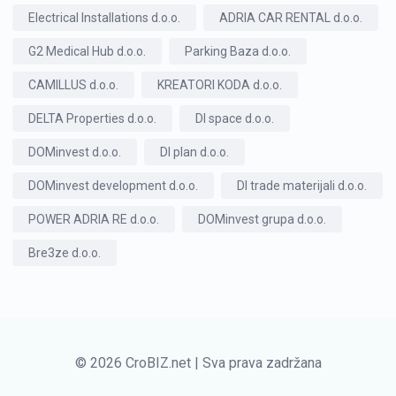
Electrical Installations d.o.o.
ADRIA CAR RENTAL d.o.o.
G2 Medical Hub d.o.o.
Parking Baza d.o.o.
CAMILLUS d.o.o.
KREATORI KODA d.o.o.
DELTA Properties d.o.o.
DI space d.o.o.
DOMinvest d.o.o.
DI plan d.o.o.
DOMinvest development d.o.o.
DI trade materijali d.o.o.
POWER ADRIA RE d.o.o.
DOMinvest grupa d.o.o.
Bre3ze d.o.o.
© 2026 CroBIZ.net | Sva prava zadržana