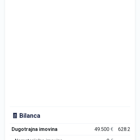
🧾 Bilanca
Dugotrajna imovina
49.500
€
628.234