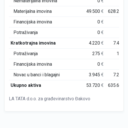
Nematerijalna imovina
0
€
0
Materijalna imovina
49.500
€
628.234
Financijska imovina
0
€
0
Potraživanja
0
€
0
Kratkotrajna imovina
4.220
€
7.422
Potraživanja
275
€
167
Financijska imovina
0
€
0
Novac u banci i blagajni
3.945
€
7.255
Ukupno aktiva
53.720
€
635.657
LA TATA d.o.o. za građevinarstvo Đakovo