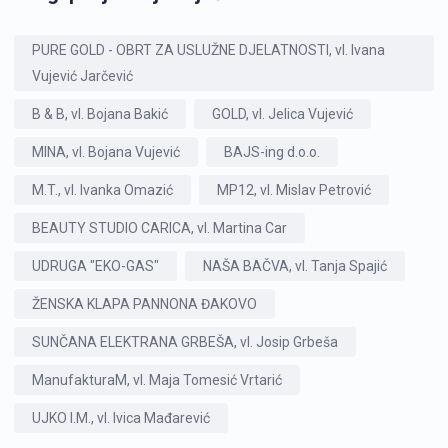
PURE GOLD - OBRT ZA USLUŽNE DJELATNOSTI, vl. Ivana
Vujević Jarčević
B & B, vl. Bojana Bakić
GOLD, vl. Jelica Vujević
MINA, vl. Bojana Vujević
BAJS-ing d.o.o.
M.T., vl. Ivanka Omazić
MP12, vl. Mislav Petrović
BEAUTY STUDIO CARICA, vl. Martina Car
UDRUGA "EKO-GAS"
NAŠA BAČVA, vl. Tanja Spajić
ŽENSKA KLAPA PANNONA ĐAKOVO
SUNČANA ELEKTRANA GRBEŠA, vl. Josip Grbeša
ManufakturaM, vl. Maja Tomesić Vrtarić
UJKO I.M., vl. Ivica Mađarević