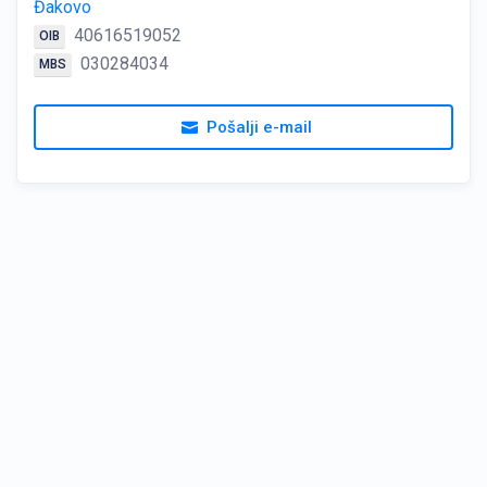
Đakovo
40616519052
OIB
030284034
MBS
Pošalji e-mail