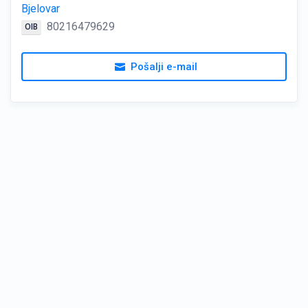
Bjelovar
80216479629
OIB
Pošalji e-mail