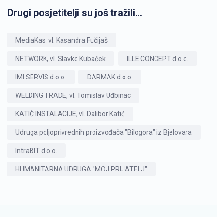
Drugi posjetitelji su još tražili...
MediaKas, vl. Kasandra Fučijaš
NETWORK, vl. Slavko Kubaček
ILLE CONCEPT d.o.o.
IMI SERVIS d.o.o.
DARMAK d.o.o.
WELDING TRADE, vl. Tomislav Uđbinac
KATIĆ INSTALACIJE, vl. Dalibor Katić
Udruga poljoprivrednih proizvođača "Bilogora" iz Bjelovara
IntraBIT d.o.o.
HUMANITARNA UDRUGA "MOJ PRIJATELJ"