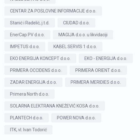
CENTAR ZA POSLOVNE INFORMACIJE d.o.o.
Stanić i Radelić, j.t.d.
CIUDAD d.o.o.
EnerCap PV d.o.o.
MAGIJA d.o.o. u likvidaciji
IMPETUS d.o.o.
KABEL SERVIS 1 d.o.o.
EKO ENERGIJA KONCEPT d.o.o.
EKO - ENERGIJA d.o.o.
PRIMERA OCCIDENS d.o.o.
PRIMERA ORIENT d.o.o.
ZADAR ENERGIJA d.o.o.
PRIMERA MERIDIES d.o.o.
Primera North d.o.o.
SOLARNA ELEKTRANA KNEŽEVIĆ KOSA d.o.o.
PLANTECH d.o.o.
POWER NOVA d.o.o.
ITK, vl. Ivan Todorić