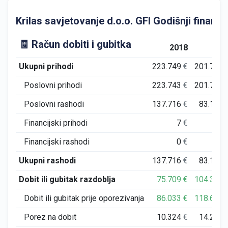
Krilas savjetovanje d.o.o. GFI Godišnji financij
🧾 Račun dobiti i gubitka
2018
201
Ukupni prihodi
223.749
€
201.790
Poslovni prihodi
223.743
€
201.789
Poslovni rashodi
137.716
€
83.169
Financijski prihodi
7
€
1
Financijski rashodi
0
€
0
Ukupni rashodi
137.716
€
83.169
Dobit ili gubitak razdoblja
75.709
€
104.373
Dobit ili gubitak prije oporezivanja
86.033
€
118.621
Porez na dobit
10.324
€
14.248