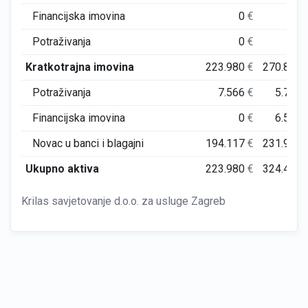
Financijska imovina
0
€
0
Potraživanja
0
€
0
Kratkotrajna imovina
223.980
€
270.800
Potraživanja
7.566
€
5.780
Financijska imovina
0
€
6.517
Novac u banci i blagajni
194.117
€
231.959
Ukupno aktiva
223.980
€
324.434
Krilas savjetovanje d.o.o. za usluge Zagreb