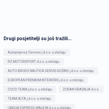
Drugi posjetitelji su još tražili...
Autoprijevoz Cerovec j.d.o.o. u stečaju
RZ MOTORSPORT d.o.o. u stečaju
AUTO BRODO NAUTICA SERVIS KOŽINO j.d.o.o. u stečaju
EUROPEAN PREMIUM INTERIORS j.d.o.o. u stečaju
COCO TEAM j.d.o.o. u stečaju
ZORAN GRADNJA d.o.o.
TEAM ALTA j.d.o.o. u stečaju
LINGUA EXPRESS WALK IN d.o.o u stečaju