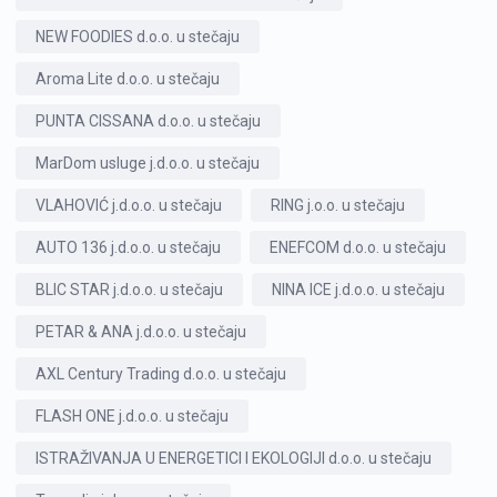
NEW FOODIES d.o.o. u stečaju
Aroma Lite d.o.o. u stečaju
PUNTA CISSANA d.o.o. u stečaju
MarDom usluge j.d.o.o. u stečaju
VLAHOVIĆ j.d.o.o. u stečaju
RING j.o.o. u stečaju
AUTO 136 j.d.o.o. u stečaju
ENEFCOM d.o.o. u stečaju
BLIC STAR j.d.o.o. u stečaju
NINA ICE j.d.o.o. u stečaju
PETAR & ANA j.d.o.o. u stečaju
AXL Century Trading d.o.o. u stečaju
FLASH ONE j.d.o.o. u stečaju
ISTRAŽIVANJA U ENERGETICI I EKOLOGIJI d.o.o. u stečaju