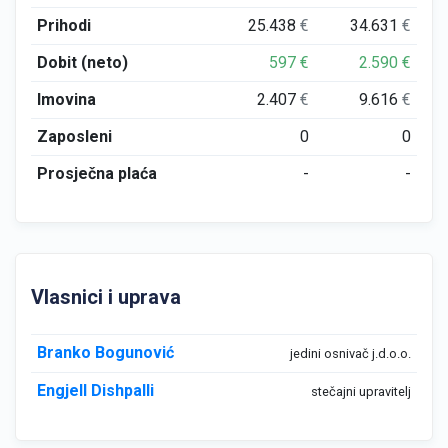
Prihodi
25.438
€
34.631
€
Dobit (neto)
597
€
2.590
€
Imovina
2.407
€
9.616
€
Zaposleni
0
0
Prosječna plaća
-
-
Vlasnici i uprava
Branko Bogunović
jedini osnivač j.d.o.o.
Engjell Dishpalli
stečajni upravitelj