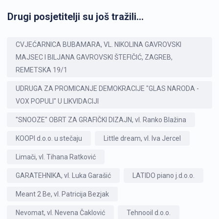
Drugi posjetitelji su još tražili...
CVJEĆARNICA BUBAMARA, VL. NIKOLINA GAVROVSKI
MAJSEC I BILJANA GAVROVSKI ŠTEFIČIĆ, ZAGREB,
REMETSKA 19/1
UDRUGA ZA PROMICANJE DEMOKRACIJE "GLAS NARODA -
VOX POPULI" U LIKVIDACIJI
"SNOOZE" OBRT ZA GRAFIČKI DIZAJN, vl. Ranko Blažina
KOOPI d.o.o. u stečaju
Little dream, vl. Iva Jercel
Limači, vl. Tihana Ratković
GARATEHNIKA, vl. Luka Garašić
LATIDO piano j.d.o.o.
Meant 2 Be, vl. Patricija Bezjak
Nevomat, vl. Nevena Čaklović
Tehnooil d.o.o.