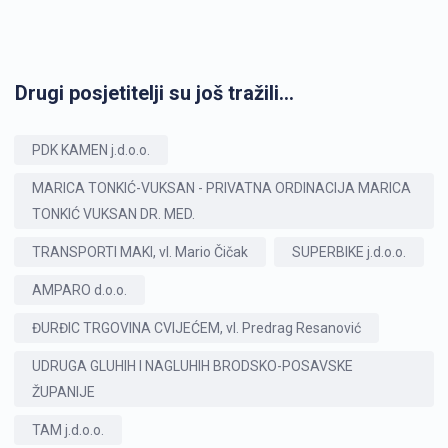
Drugi posjetitelji su još tražili...
PDK KAMEN j.d.o.o.
MARICA TONKIĆ-VUKSAN - PRIVATNA ORDINACIJA MARICA
TONKIĆ VUKSAN DR. MED.
TRANSPORTI MAKI, vl. Mario Čičak
SUPERBIKE j.d.o.o.
AMPARO d.o.o.
ĐURĐIC TRGOVINA CVIJEĆEM, vl. Predrag Resanović
UDRUGA GLUHIH I NAGLUHIH BRODSKO-POSAVSKE
ŽUPANIJE
TAM j.d.o.o.