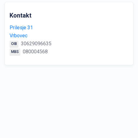
Kontakt
Prilesje 31
Vrbovec
30629096635
OIB
080004568
MBS