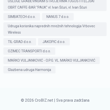
USLUGE GRAĐEVINSKIM STROJEVIMA I UGOSTITELJSKI
OBRT CAFFE-BAR "PAUK" vl. Ivan Ščuri, vl. Ivan Ščuri
SIMBATECH d.o.o.
NANUS 7 d.o.o.
Udruga korisnika naprednih mrežnih tehnologija Vrbovec
Wireless
TIL-GRAD d.o.o.
JAKOPIC d.o.o.
OZIMEC TRANSPORTI d.o.o.
MARKO VULJANKOVIĆ - O.P.G. VL. MARKO VULJANKOVIĆ
Glazbena udruga Harmonija
© 2026 CroBIZ.net | Sva prava zadržana