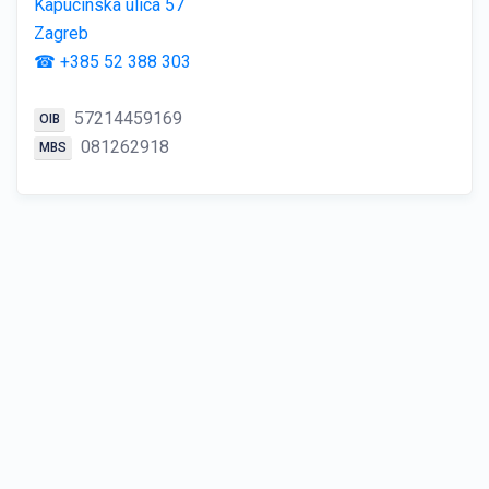
Kapucinska ulica 57
Zagreb
☎ +385 52 388 303
57214459169
OIB
081262918
MBS