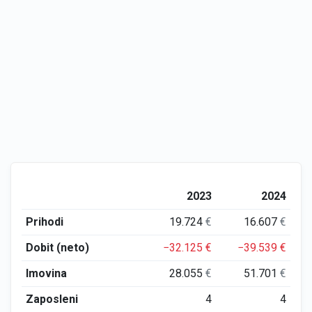
2023
2024
Prihodi
19.724
€
16.607
€
Dobit (neto)
−32.125
€
−39.539
€
Imovina
28.055
€
51.701
€
Zaposleni
4
4