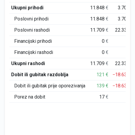
Ukupni prihodi
11.848
€
3.702
€
Poslovni prihodi
11.848
€
3.702
€
Poslovni rashodi
11.709
€
22.332
€
Financijski prihodi
0
€
0
€
Financijski rashodi
0
€
0
€
Ukupni rashodi
11.709
€
22.332
€
Dobit ili gubitak razdoblja
121
€
−18.630
€
Dobit ili gubitak prije oporezivanja
139
€
−18.630
€
Porez na dobit
17
€
0
€