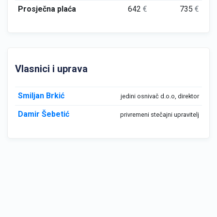
Prosječna plaća
642
€
735
€
Vlasnici i uprava
Smiljan Brkić
jedini osnivač d.o.o, direktor
Damir Šebetić
privremeni stečajni upravitelj