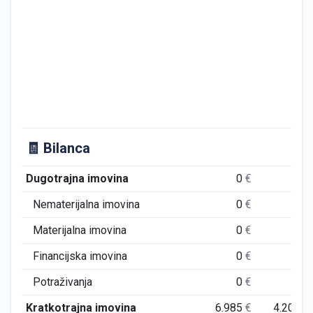
🧾 Bilanca
Dugotrajna imovina
0
€
0
€
Nematerijalna imovina
0
€
0
€
Materijalna imovina
0
€
0
€
Financijska imovina
0
€
0
€
Potraživanja
0
€
0
€
Kratkotrajna imovina
6.985
€
4.208
€