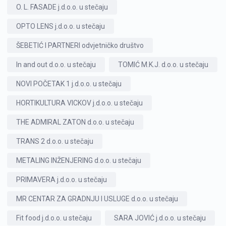
O. L. FASADE j.d.o.o. u stečaju
OPTO LENS j.d.o.o. u stečaju
ŠEBETIĆ I PARTNERI odvjetničko društvo
In and out d.o.o. u stečaju
TOMIĆ M.K.J. d.o.o. u stečaju
NOVI POČETAK 1 j.d.o.o. u stečaju
HORTIKULTURA VICKOV j.d.o.o. u stečaju
THE ADMIRAL ZATON d.o.o. u stečaju
TRANS 2 d.o.o. u stečaju
METALING INŽENJERING d.o.o. u stečaju
PRIMAVERA j.d.o.o. u stečaju
MR CENTAR ZA GRADNJU I USLUGE d.o.o. u stečaju
Fit food j.d.o.o. u stečaju
SARA JOVIĆ j.d.o.o. u stečaju