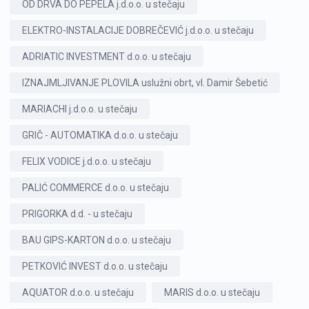
OD DRVA DO PEPELA j.d.o.o. u stečaju
ELEKTRO-INSTALACIJE DOBREČEVIĆ j.d.o.o. u stečaju
ADRIATIC INVESTMENT d.o.o. u stečaju
IZNAJMLJIVANJE PLOVILA uslužni obrt, vl. Damir Šebetić
MARIACHI j.d.o.o. u stečaju
GRIČ - AUTOMATIKA d.o.o. u stečaju
FELIX VODICE j.d.o.o. u stečaju
PALIĆ COMMERCE d.o.o. u stečaju
PRIGORKA d.d. - u stečaju
BAU GIPS-KARTON d.o.o. u stečaju
PETKOVIĆ INVEST d.o.o. u stečaju
AQUATOR d.o.o. u stečaju
MARIS d.o.o. u stečaju