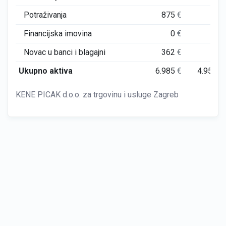
Potraživanja
875
€
0
€
Financijska imovina
0
€
0
€
Novac u banci i blagajni
362
€
0
€
Ukupno aktiva
6.985
€
4.951
€
KENE PICAK d.o.o. za trgovinu i usluge Zagreb