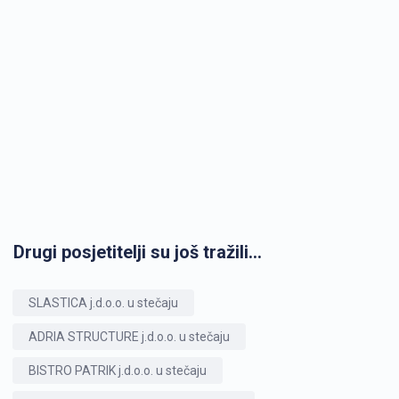
Drugi posjetitelji su još tražili...
SLASTICA j.d.o.o. u stečaju
ADRIA STRUCTURE j.d.o.o. u stečaju
BISTRO PATRIK j.d.o.o. u stečaju