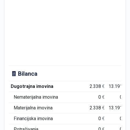
🧾 Bilanca
Dugotrajna imovina
2.338
€
13.191
€
Nematerijalna imovina
0
€
0
€
Materijalna imovina
2.338
€
13.191
€
Financijska imovina
0
€
0
€
Potraživanja
0
€
0
€