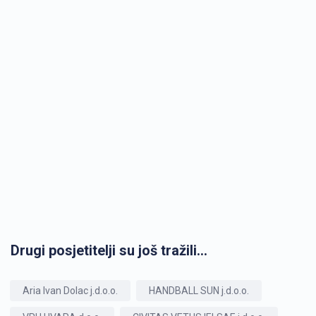
Drugi posjetitelji su još tražili...
Aria Ivan Dolac j.d.o.o.
HANDBALL SUN j.d.o.o.