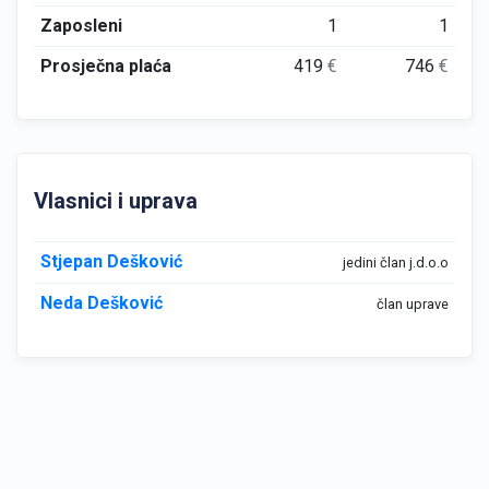
Zaposleni
1
1
Prosječna plaća
419
€
746
€
Vlasnici i uprava
Stjepan Dešković
jedini član j.d.o.o
Neda Dešković
član uprave