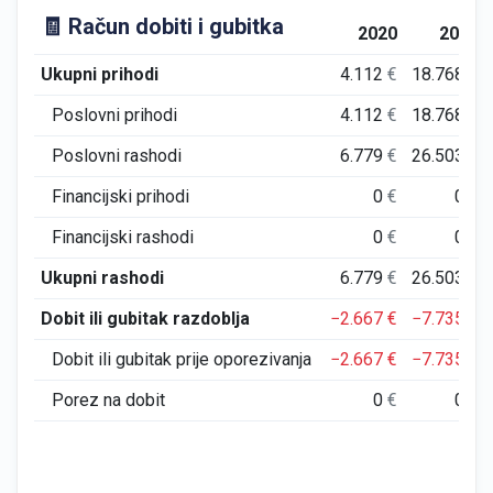
🧾 Račun dobiti i gubitka
2020
2021
Ukupni prihodi
4.112
€
18.768
€
Poslovni prihodi
4.112
€
18.768
€
Poslovni rashodi
6.779
€
26.503
€
Financijski prihodi
0
€
0
€
Financijski rashodi
0
€
0
€
Ukupni rashodi
6.779
€
26.503
€
Dobit ili gubitak razdoblja
−2.667
€
−7.735
€
Dobit ili gubitak prije oporezivanja
−2.667
€
−7.735
€
Porez na dobit
0
€
0
€