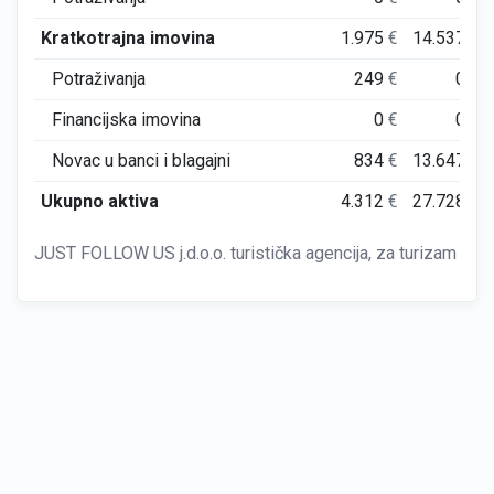
Kratkotrajna imovina
1.975
€
14.537
€
Potraživanja
249
€
0
€
Financijska imovina
0
€
0
€
Novac u banci i blagajni
834
€
13.647
€
Ukupno aktiva
4.312
€
27.728
€
JUST FOLLOW US j.d.o.o. turistička agencija, za turizam i us