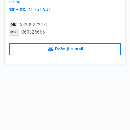
Jelsa
☎ +385 21 761 901
54239272120
OIB
060326665
MBS
Pošalji e-mail