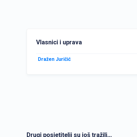
Vlasnici i uprava
Dražen Juričić
Drugi posjetitelji su još tražili...