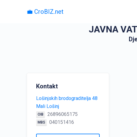
💼 CroBIZ.net
JAVNA VAT
Dj
Kontakt
Lošinjskih brodograditelja 48
Mali Lošinj
26896065175
OIB
040151416
MBS