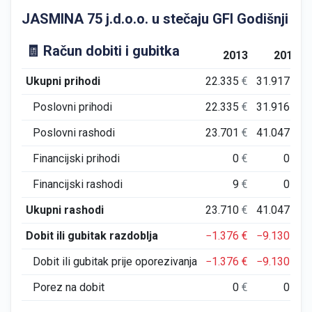
JASMINA 75 j.d.o.o. u stečaju GFI Godišnji fina
🧾 Račun dobiti i gubitka
2013
2014
Ukupni prihodi
22.335
€
31.917
€
Poslovni prihodi
22.335
€
31.916
€
Poslovni rashodi
23.701
€
41.047
€
Financijski prihodi
0
€
0
€
Financijski rashodi
9
€
0
€
Ukupni rashodi
23.710
€
41.047
€
Dobit ili gubitak razdoblja
−1.376
€
−9.130
€
Dobit ili gubitak prije oporezivanja
−1.376
€
−9.130
€
Porez na dobit
0
€
0
€