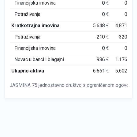
Financijska imovina
0
€
0
€
Potraživanja
0
€
0
€
Kratkotrajna imovina
5.648
€
4.871
€
Potraživanja
210
€
320
€
Financijska imovina
0
€
0
€
Novac u banci i blagajni
986
€
1.176
€
Ukupno aktiva
6.661
€
5.602
€
JASMINA 75 jednostavno društvo s ograničenom ogovornošć