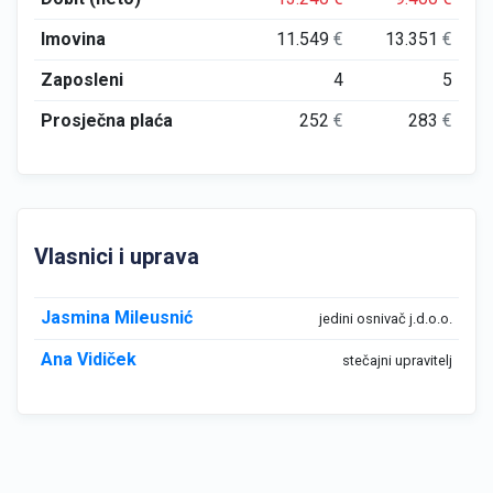
Imovina
11.549
€
13.351
€
Zaposleni
4
5
Prosječna plaća
252
€
283
€
Vlasnici i uprava
Jasmina Mileusnić
jedini osnivač j.d.o.o.
Ana Vidiček
stečajni upravitelj