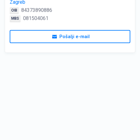
Zagreb
84373890886
OIB
081504061
MBS
Pošalji e-mail