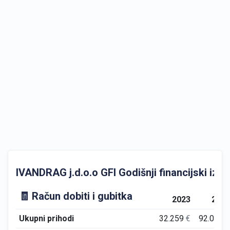
IVANDRAG j.d.o.o GFI Godišnji financijski izvje
🧾 Račun dobiti i gubitka
2023
202
Ukupni prihodi
32.259
€
92.017