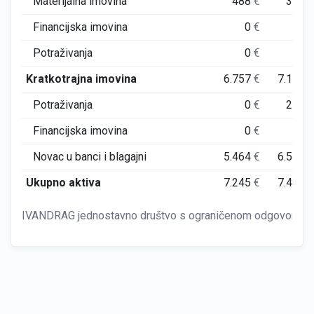
Materijalna imovina
488
€
355
Financijska imovina
0
€
0
Potraživanja
0
€
0
Kratkotrajna imovina
6.757
€
7.136
Potraživanja
0
€
280
Financijska imovina
0
€
18
Novac u banci i blagajni
5.464
€
6.599
Ukupno aktiva
7.245
€
7.492
IVANDRAG jednostavno društvo s ograničenom odgovornoš