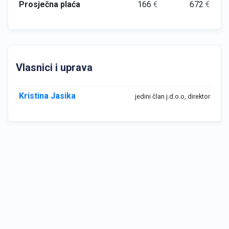
Prosječna plaća
166
€
672
€
Vlasnici i uprava
Kristina Jasika
jedini član j.d.o.o, direktor