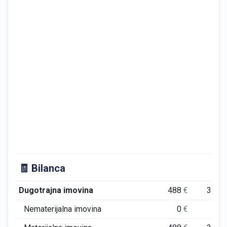
🧾 Bilanca
Dugotrajna imovina
488
€
355
Nematerijalna imovina
0
€
0