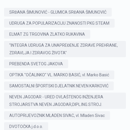
SRĐANA ŠIMUNOVIĆ - GLUMICA SRĐANA ŠIMUNOVIĆ
UDRUGA ZA POPULARIZACIJU ZNANOSTI PKG STEAM
ELMAT ZG TRGOVINA ZLATKO RUKAVINA
"INTEGRA UDRUGA ZA UNAPREĐENJE ZDRAVE PREHRANE,
ZDRAVLJA I ZDRAVOG ŽIVOTA"
PREBENDA SVETOG JAKOVA
OPTIKA "OČALINKO" VL. MARKO BASIĆ, vl. Marko Basić
SAMOSTALNI ŠPORTSKI DJELATNIK NEVEN KARKOVIĆ
NEVEN JAGODAR - URED OVLAŠTENOG INŽENJERA
STROJARSTVA NEVEN JAGODAR,DIPL.ING.STROJ.
AUTOPRIJEVOZNIK MLADEN SIVAC, vl. Mladen Sivac
DVOTOČKA j.d.o.o.