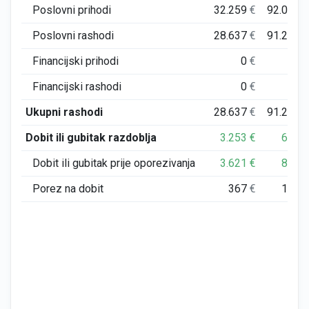
Poslovni prihodi
32.259
€
92.017
Poslovni rashodi
28.637
€
91.205
Financijski prihodi
0
€
0
Financijski rashodi
0
€
0
Ukupni rashodi
28.637
€
91.205
Dobit ili gubitak razdoblja
3.253
€
650
Dobit ili gubitak prije oporezivanja
3.621
€
812
Porez na dobit
367
€
162