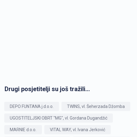
Drugi posjetitelji su još tražili...
DEPO FUNTANA j.d.o.o.
TWINS, vl. Šeherzada Džomba
UGOSTITELJSKI OBRT "MG", vl. Gordana Dugandžić
MARNIE d.o.o.
VITAL WAY, vl. Ivana Jerković