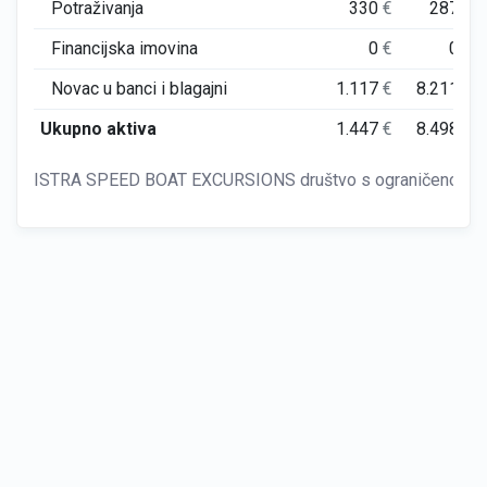
Potraživanja
330
€
287
€
Financijska imovina
0
€
0
€
Novac u banci i blagajni
1.117
€
8.211
€
Ukupno aktiva
1.447
€
8.498
€
ISTRA SPEED BOAT EXCURSIONS društvo s ograničenom odgo