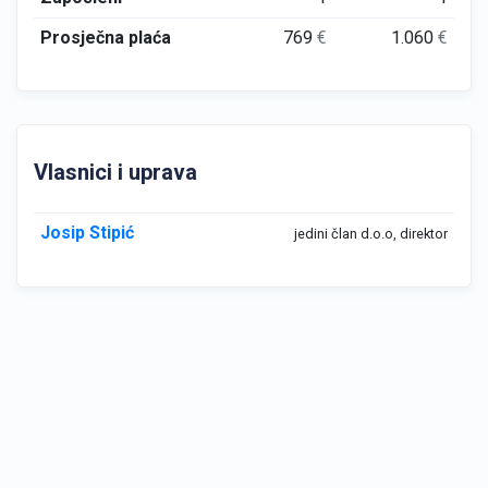
Prosječna plaća
769
€
1.060
€
Vlasnici i uprava
Josip Stipić
jedini član d.o.o, direktor