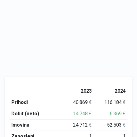
2023
2024
Prihodi
40.869
€
116.184
€
Dobit (neto)
14.748
€
6.369
€
Imovina
24.712
€
52.503
€
Zaposleni
1
1