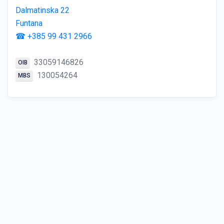
Dalmatinska 22
Funtana
☎ +385 99 431 2966
33059146826
OIB
130054264
MBS