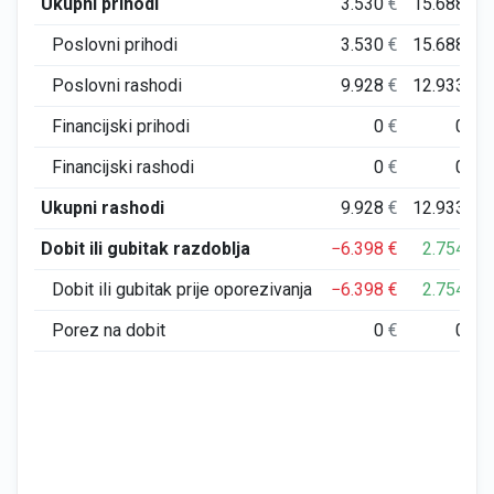
Ukupni prihodi
3.530
€
15.688
€
Poslovni prihodi
3.530
€
15.688
€
Poslovni rashodi
9.928
€
12.933
€
Financijski prihodi
0
€
0
€
Financijski rashodi
0
€
0
€
Ukupni rashodi
9.928
€
12.933
€
Dobit ili gubitak razdoblja
−6.398
€
2.754
€
Dobit ili gubitak prije oporezivanja
−6.398
€
2.754
€
Porez na dobit
0
€
0
€