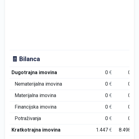
🧾 Bilanca
Dugotrajna imovina
0
€
0
€
Nematerijalna imovina
0
€
0
€
Materijalna imovina
0
€
0
€
Financijska imovina
0
€
0
€
Potraživanja
0
€
0
€
Kratkotrajna imovina
1.447
€
8.498
€