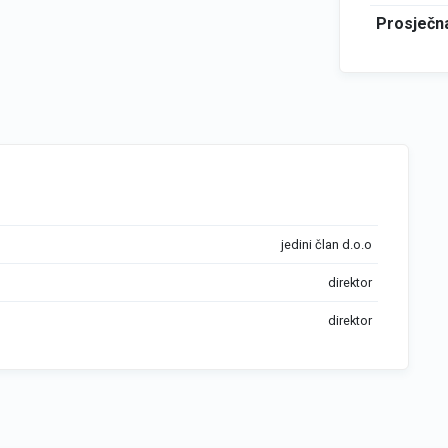
Prosječna
jedini član d.o.o
direktor
direktor