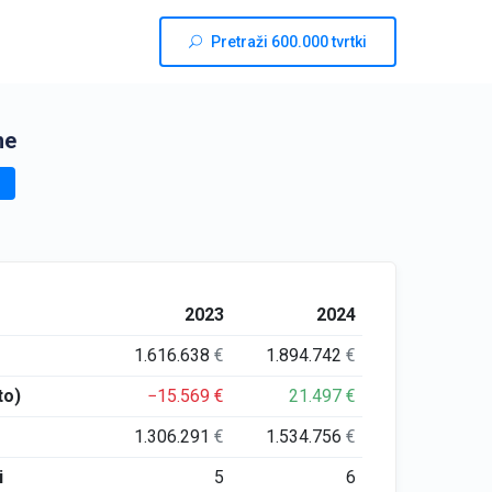
Pretraži 600.000 tvrtki
ne
2023
2024
1.616.638
€
1.894.742
€
to)
−15.569
€
21.497
€
1.306.291
€
1.534.756
€
i
5
6