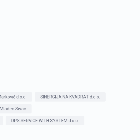
arković d.o.o.
SINERGIJA NA KVADRAT d.o.o.
Mladen Sivac
DPS SERVICE WITH SYSTEM d.o.o.