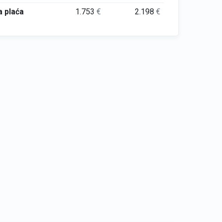
 plaća
1.753
€
2.198
€