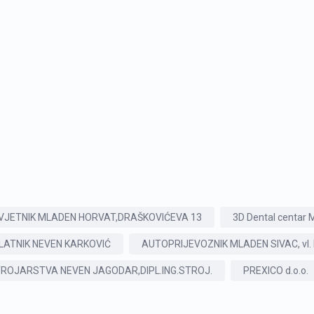
VJETNIK MLADEN HORVAT,DRAŠKOVIĆEVA 13
3D Dental centar M
LATNIK NEVEN KARKOVIĆ
AUTOPRIJEVOZNIK MLADEN SIVAC, vl. 
ROJARSTVA NEVEN JAGODAR,DIPL.ING.STROJ.
PREXICO d.o.o.