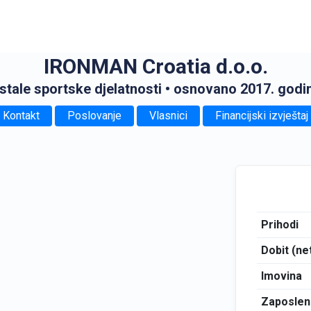
IRONMAN Croatia d.o.o.
stale sportske djelatnosti
• osnovano 2017. godi
Kontakt
Poslovanje
Vlasnici
Financijski izvještaj
Prihodi
Dobit (ne
Imovina
Zaposlen