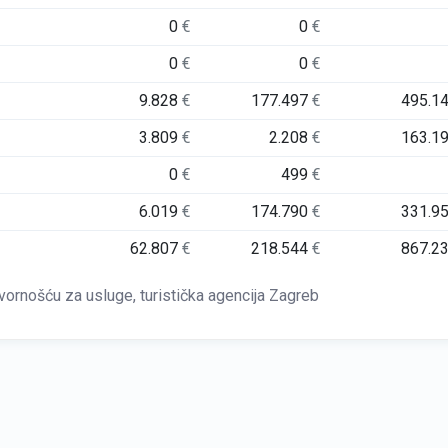
0
€
0
€
0
€
0
€
9.828
€
177.497
€
495.1
3.809
€
2.208
€
163.1
0
€
499
€
6.019
€
174.790
€
331.9
62.807
€
218.544
€
867.2
rnošću za usluge, turistička agencija Zagreb