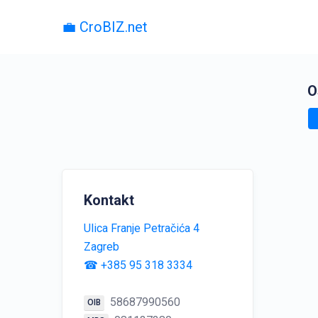
💼 CroBIZ.net
O
Kontakt
Ulica Franje Petračića 4
Zagreb
☎ +385 95 318 3334
58687990560
OIB