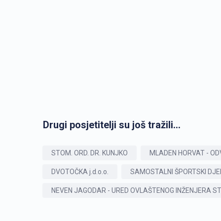
Drugi posjetitelji su još tražili...
STOM. ORD. DR. KUNJKO
MLADEN HORVAT - OD
DVOTOČKA j.d.o.o.
SAMOSTALNI ŠPORTSKI DJE
NEVEN JAGODAR - URED OVLAŠTENOG INŽENJERA ST