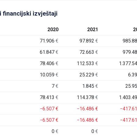
financijski izvještaji
2020
2021
2
71.906
€
97.892
€
985.8
61.847
€
72.663
€
979.4
78.406
€
112.533
€
1.377.5
10.059
€
25.229
€
6.3
7
€
1.845
€
25.9
78.413
€
114.378
€
1.403.4
−6.507
€
−16.486
€
−417.6
−6.507
€
−16.486
€
−417.6
0
€
0
€