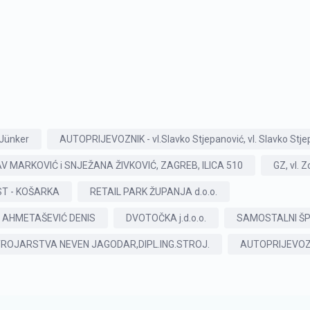
e Jünker
AUTOPRIJEVOZNIK - vl.Slavko Stjepanović, vl. Slavko Stje
AV MARKOVIĆ i SNJEŽANA ŽIVKOVIĆ, ZAGREB, ILICA 510
GZ, vl. 
ST - KOŠARKA
RETAIL PARK ŽUPANJA d.o.o.
T AHMETAŠEVIĆ DENIS
DVOTOČKA j.d.o.o.
SAMOSTALNI ŠP
ROJARSTVA NEVEN JAGODAR,DIPL.ING.STROJ.
AUTOPRIJEVOZNI