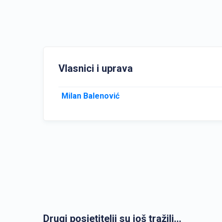
Vlasnici i uprava
Milan Balenović
Drugi posjetitelji su još tražili...