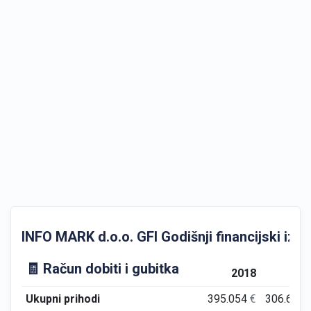
INFO MARK d.o.o. GFI Godišnji financijski izvje
🧾 Račun dobiti i gubitka
2018
201
Ukupni prihodi
395.054
€
306.654