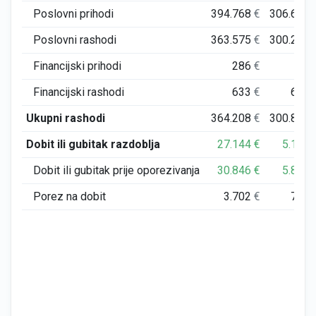
Poslovni prihodi
394.768
€
306.651
Poslovni rashodi
363.575
€
300.203
Financijski prihodi
286
€
3
Financijski rashodi
633
€
607
Ukupni rashodi
364.208
€
300.810
Dobit ili gubitak razdoblja
27.144
€
5.142
Dobit ili gubitak prije oporezivanja
30.846
€
5.844
Porez na dobit
3.702
€
701