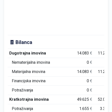
🧾 Bilanca
Dugotrajna imovina
14.083
€
11.267
Nematerijalna imovina
0
€
0
Materijalna imovina
14.083
€
11.267
Financijska imovina
0
€
0
Potraživanja
0
€
0
Kratkotrajna imovina
49.625
€
52.089
Potraživanja
1.655
€
3.353