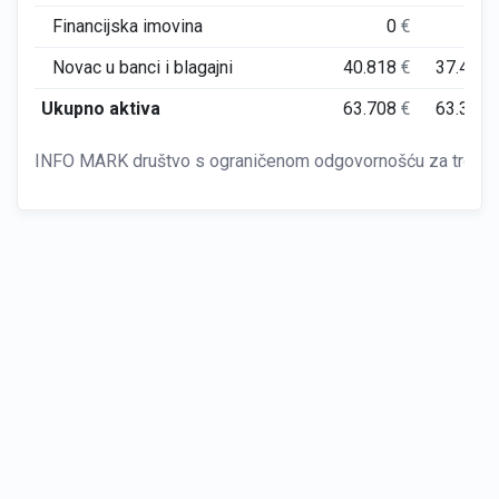
Financijska imovina
0
€
0
Novac u banci i blagajni
40.818
€
37.428
Ukupno aktiva
63.708
€
63.356
INFO MARK društvo s ograničenom odgovornošću za trgovinu