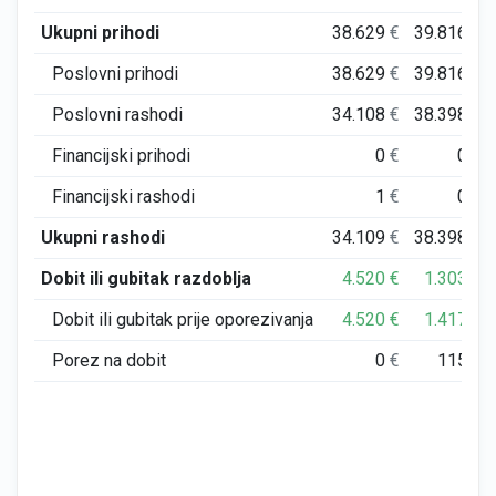
Ukupni prihodi
38.629
€
39.816
€
Poslovni prihodi
38.629
€
39.816
€
Poslovni rashodi
34.108
€
38.398
€
Financijski prihodi
0
€
0
€
Financijski rashodi
1
€
0
€
Ukupni rashodi
34.109
€
38.398
€
Dobit ili gubitak razdoblja
4.520
€
1.303
€
Dobit ili gubitak prije oporezivanja
4.520
€
1.417
€
Porez na dobit
0
€
115
€