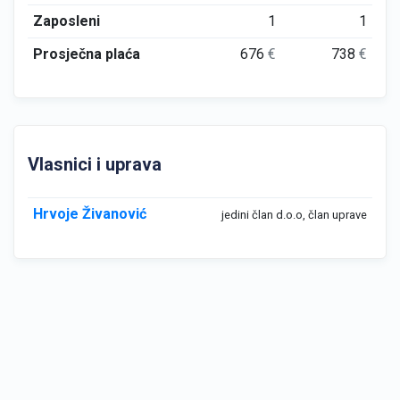
Zaposleni
1
1
Prosječna plaća
676
€
738
€
Vlasnici i uprava
Hrvoje Živanović
jedini član d.o.o, član uprave