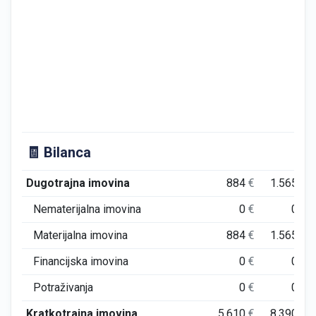
🧾 Bilanca
Dugotrajna imovina
884
€
1.565
€
Nematerijalna imovina
0
€
0
€
Materijalna imovina
884
€
1.565
€
Financijska imovina
0
€
0
€
Potraživanja
0
€
0
€
Kratkotrajna imovina
5.610
€
8.390
€