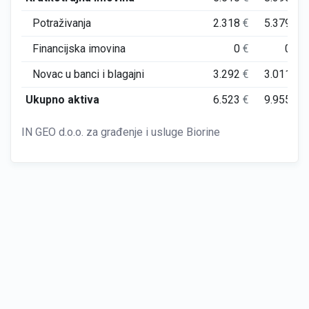
Potraživanja
2.318
€
5.379
€
Financijska imovina
0
€
0
€
Novac u banci i blagajni
3.292
€
3.011
€
Ukupno aktiva
6.523
€
9.955
€
IN GEO d.o.o. za građenje i usluge Biorine