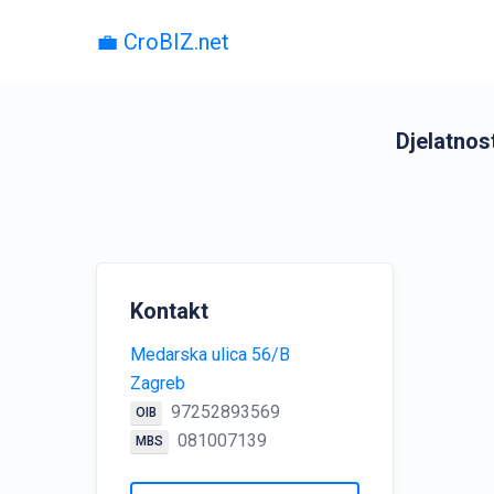
💼 CroBIZ.net
Djelatnos
Kontakt
Medarska ulica 56/B
Zagreb
97252893569
OIB
081007139
MBS