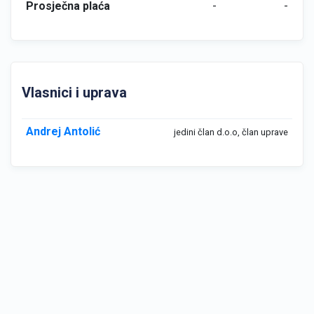
Prosječna plaća
-
-
Vlasnici i uprava
Andrej Antolić
jedini član d.o.o, član uprave