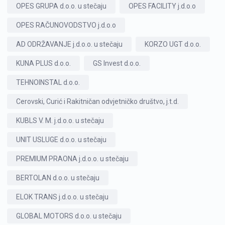
OPES GRUPA d.o.o. u stečaju
OPES FACILITY j.d.o.o
OPES RAČUNOVODSTVO j.d.o.o
AD ODRŽAVANJE j.d.o.o. u stečaju
KORZO UGT d.o.o.
KUNA PLUS d.o.o.
GS Invest d.o.o.
TEHNOINSTAL d.o.o.
Cerovski, Curić i Rakitničan odvjetničko društvo, j.t.d.
KUBLS V. M. j.d.o.o. u stečaju
UNIT USLUGE d.o.o. u stečaju
PREMIUM PRAONA j.d.o.o. u stečaju
BERTOLAN d.o.o. u stečaju
ELOK TRANS j.d.o.o. u stečaju
GLOBAL MOTORS d.o.o. u stečaju