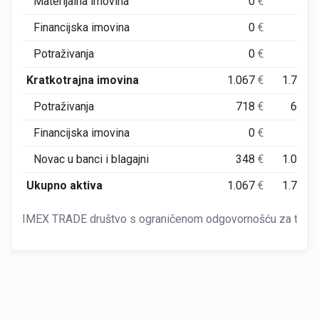
Materijalna imovina
0
€
0
Financijska imovina
0
€
0
Potraživanja
0
€
0
Kratkotrajna imovina
1.067
€
1.730
Potraživanja
718
€
663
Financijska imovina
0
€
0
Novac u banci i blagajni
348
€
1.067
Ukupno aktiva
1.067
€
1.730
IMEX TRADE društvo s ograničenom odgovornošću za trgovi