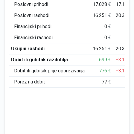
Poslovni prihodi
17.028
€
17.199
Poslovni rashodi
16.251
€
20.309
Financijski prihodi
0
€
0
Financijski rashodi
0
€
0
Ukupni rashodi
16.251
€
20.310
Dobit ili gubitak razdoblja
699
€
−3.110
Dobit ili gubitak prije oporezivanja
776
€
−3.110
Porez na dobit
77
€
0