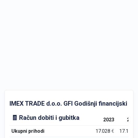
IMEX TRADE d.o.o. GFI Godišnji financijski izvj
🧾 Račun dobiti i gubitka
2023
202
Ukupni prihodi
17.028
€
17.199