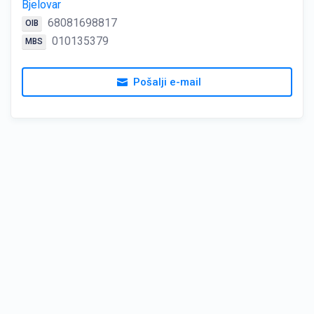
Bjelovar
68081698817
OIB
010135379
MBS
Pošalji e-mail