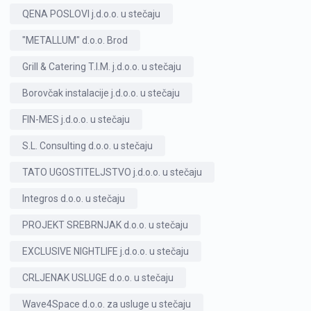
QENA POSLOVI j.d.o.o. u stečaju
"METALLUM" d.o.o. Brod
Grill & Catering T.I.M. j.d.o.o. u stečaju
Borovčak instalacije j.d.o.o. u stečaju
FIN-MES j.d.o.o. u stečaju
S.L. Consulting d.o.o. u stečaju
TATO UGOSTITELJSTVO j.d.o.o. u stečaju
Integros d.o.o. u stečaju
PROJEKT SREBRNJAK d.o.o. u stečaju
EXCLUSIVE NIGHTLIFE j.d.o.o. u stečaju
CRLJENAK USLUGE d.o.o. u stečaju
Wave4Space d.o.o. za usluge u stečaju