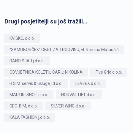
Drugi posjetitelji su još tražili...
KVISKO, d.o.o.
"SAMOBORČEK" OBRT ZA TRGOVINU, vl. Romina Mataušić
RANO SJAJ j.d.o.o.
ODVJETNICA KOLETIĆ CARIĆ NIKOLINA
Five Grid d.o.o.
H.S.M. servis & usluge j.d.o.o.
LEVEEX d.o.o.
MARTINI SHOT d.o.o.
HORVAT LIFT d.o.o.
GEO-BIM, d.o.o.
SILVER WING d.o.o.
KALA FASHION j.d.o.o.