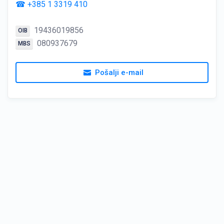
☎ +385 1 3319 410
19436019856
OIB
080937679
MBS
Pošalji e-mail