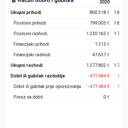
🧾 Račun dobiti i gubitka
2020
Ukupni prihodi
800.318
€
1.894.
Poslovni prihodi
799.005
€
1.893.
Poslovni rashodi
1.230.165
€
1.704.
Financijski prihodi
1.313
€
Financijski rashodi
47.637
€
54.
Ukupni rashodi
1.277.802
€
1.758.
Dobit ili gubitak razdoblja
−477.484
€
135.
Dobit ili gubitak prije oporezivanja
−477.484
€
135.
Porez na dobit
0
€