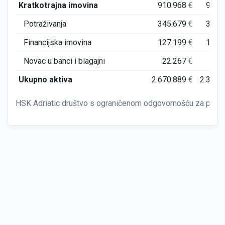
Kratkotrajna imovina
910.968
€
913.
Potraživanja
345.679
€
350.
Financijska imovina
127.199
€
120.
Novac u banci i blagajni
22.267
€
46.
Ukupno aktiva
2.670.889
€
2.397.
HSK Adriatic društvo s ograničenom odgovornošću za proizvo