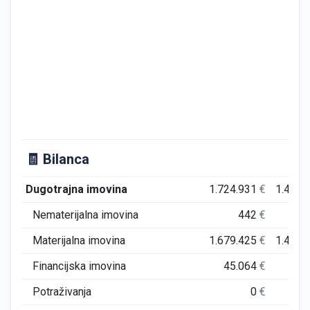
🧾 Bilanca
Dugotrajna imovina
1.724.931
€
1.449.
Nematerijalna imovina
442
€
Materijalna imovina
1.679.425
€
1.403.
Financijska imovina
45.064
€
45.
Potraživanja
0
€