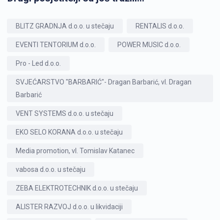
BLITZ GRADNJA d.o.o. u stečaju
RENTALIS d.o.o.
EVENTI TENTORIUM d.o.o.
POWER MUSIC d.o.o.
Pro - Led d.o.o.
SVJEĆARSTVO "BARBARIĆ"- Dragan Barbarić, vl. Dragan
Barbarić
VENT SYSTEMS d.o.o. u stečaju
EKO SELO KORANA d.o.o. u stečaju
Media promotion, vl. Tomislav Katanec
vabosa d.o.o. u stečaju
ZEBA ELEKTROTECHNIK d.o.o. u stečaju
ALISTER RAZVOJ d.o.o. u likvidaciji