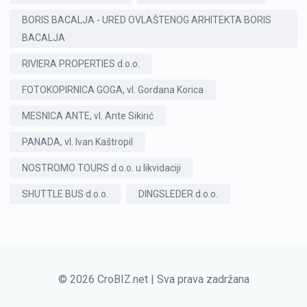
BORIS BACALJA - URED OVLAŠTENOG ARHITEKTA BORIS
BACALJA
RIVIERA PROPERTIES d.o.o.
FOTOKOPIRNICA GOGA, vl. Gordana Korica
MESNICA ANTE, vl. Ante Sikirić
PANADA, vl. Ivan Kaštropil
NOSTROMO TOURS d.o.o. u likvidaciji
SHUTTLE BUS d.o.o.
DINGSLEDER d.o.o.
© 2026 CroBIZ.net | Sva prava zadržana