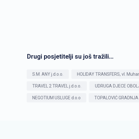
Drugi posjetitelji su još tražili...
S.M. ANY j.d.o.o.
HOLIDAY TRANSFERS, vl. Muham
TRAVEL 2 TRAVEL j.d.o.o.
UDRUGA DJECE OBOLJE
NEGOTIUM USLUGE d.o.o
TOPALOVIĆ GRADNJA d