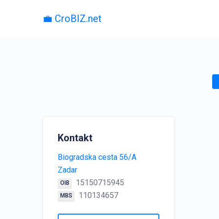
💼 CroBIZ.net
Kontakt
Biogradska cesta 56/A
Zadar
15150715945
OIB
110134657
MBS