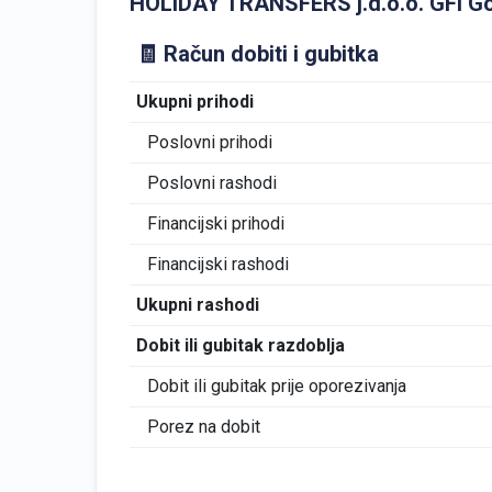
HOLIDAY TRANSFERS j.d.o.o. GFI Godiš
🧾 Račun dobiti i gubitka
Ukupni prihodi
Poslovni prihodi
Poslovni rashodi
Financijski prihodi
Financijski rashodi
Ukupni rashodi
Dobit ili gubitak razdoblja
Dobit ili gubitak prije oporezivanja
Porez na dobit