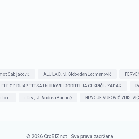
et Sabljaković
ALU LACI, vl. Slobodan Lacmanović
FERVENT
LE OD DIJABETESA I NJIHOVIH RODITELJA CUKRIĆI - ZADAR
P
.o.o.
eDea, vl. Andrea Bagarić
HRVOJE VUKOVIĆ VUKOVIĆ
© 2026 CroBIZ.net | Sva prava zadržana