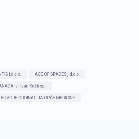
IS j.d.o.o.
ACE OF SPADES j.d.o.o.
ANADA, vl. Ivan Kaštropil
 HRVOJE ORDINACIJA OPĆE MEDICINE