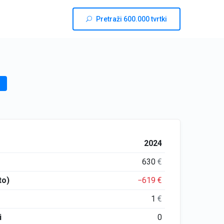
Pretraži 600.000 tvrtki
2024
630
€
to)
−619
€
1
€
i
0