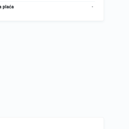
 plaća
-