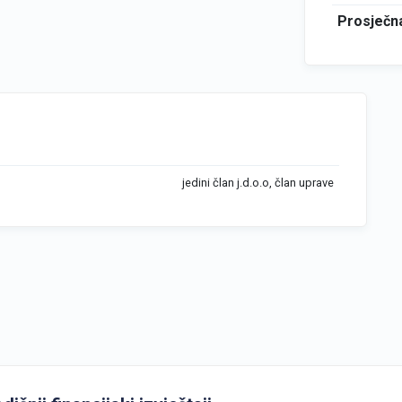
Prosječna
jedini član j.d.o.o, član uprave