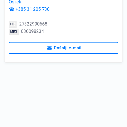
Osijek
☎ +385 31 205 730
27322990668
OIB
030098234
MBS
Pošalji e-mail