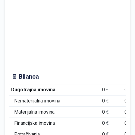
🧾 Bilanca
Dugotrajna imovina
0
€
0
€
Nematerijalna imovina
0
€
0
€
Materijalna imovina
0
€
0
€
Financijska imovina
0
€
0
€
Potraživanja
0
€
0
€