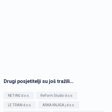
Drugi posjetitelji su još tražili...
NET-ING d.o.o.
ReForm Studio d.o.o.
LE TRAIN d.o.o.
ARKA KNJIGA j.d.o.o.