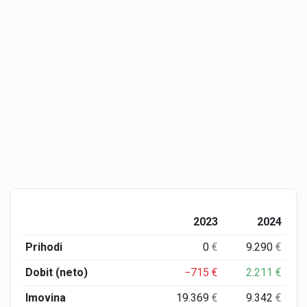
2023
2024
Prihodi
0
€
9.290
€
Dobit (neto)
−715
€
2.211
€
Imovina
19.369
€
9.342
€