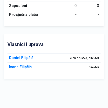
Zaposleni
0
0
Prosječna plaća
-
-
Vlasnici i uprava
Daniel Filipčić
član društva, direktor
Ivana Filipčić
direktor