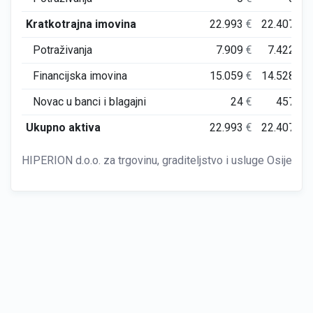
Kratkotrajna imovina
22.993
€
22.407
€
Potraživanja
7.909
€
7.422
€
Financijska imovina
15.059
€
14.528
€
Novac u banci i blagajni
24
€
457
€
Ukupno aktiva
22.993
€
22.407
€
HIPERION d.o.o. za trgovinu, graditeljstvo i usluge Osijek