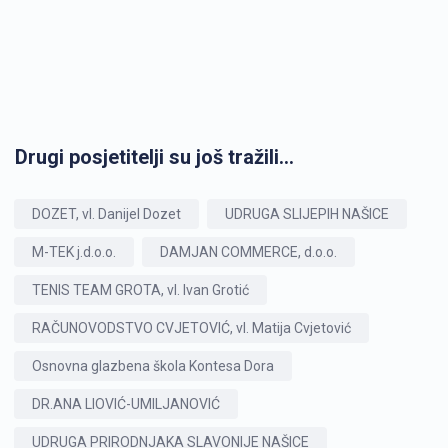
Drugi posjetitelji su još tražili...
DOZET, vl. Danijel Dozet
UDRUGA SLIJEPIH NAŠICE
M-TEK j.d.o.o.
DAMJAN COMMERCE, d.o.o.
TENIS TEAM GROTA, vl. Ivan Grotić
RAČUNOVODSTVO CVJETOVIĆ, vl. Matija Cvjetović
Osnovna glazbena škola Kontesa Dora
DR.ANA LIOVIĆ-UMILJANOVIĆ
UDRUGA PRIRODNJAKA SLAVONIJE NAŠICE