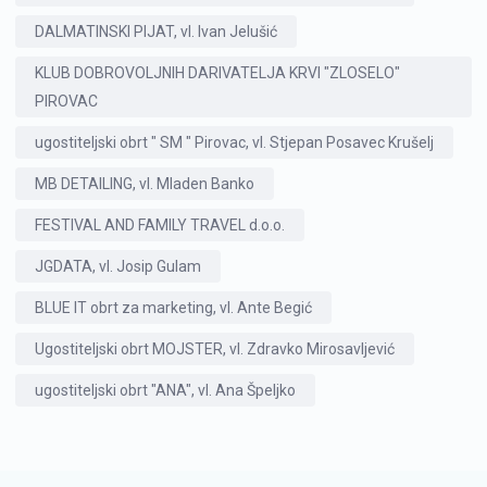
DALMATINSKI PIJAT, vl. Ivan Jelušić
KLUB DOBROVOLJNIH DARIVATELJA KRVI "ZLOSELO"
PIROVAC
ugostiteljski obrt " SM " Pirovac, vl. Stjepan Posavec Krušelj
MB DETAILING, vl. Mladen Banko
FESTIVAL AND FAMILY TRAVEL d.o.o.
JGDATA, vl. Josip Gulam
BLUE IT obrt za marketing, vl. Ante Begić
Ugostiteljski obrt MOJSTER, vl. Zdravko Mirosavljević
ugostiteljski obrt "ANA", vl. Ana Špeljko