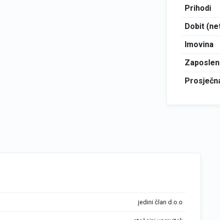
Prihodi
Dobit (ne
Imovina
Zaposlen
Prosječna
jedini član d.o.o