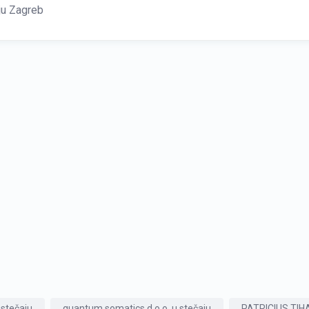
ju Zagreb
 stečaju
quantum somatics d.o.o. u stečaju
PATRICIUS TIHAN