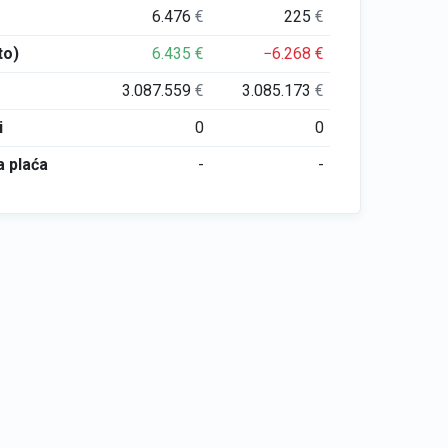
6.476
€
225
€
to)
6.435
€
−6.268
€
3.087.559
€
3.085.173
€
i
0
0
 plaća
-
-