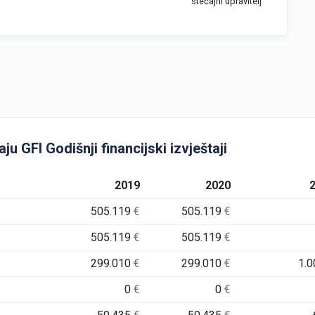
stečajni upravitelj
 GFI Godišnji financijski izvještaji
2019
2020
505.119
€
505.119
€
505.119
€
505.119
€
299.010
€
299.010
€
1.
0
€
0
€