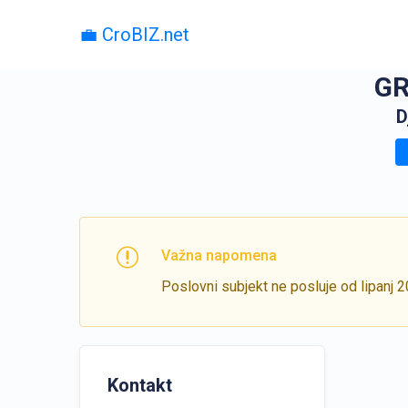
💼 CroBIZ.net
GR
D
Važna napomena
Poslovni subjekt ne posluje od lipanj 
Kontakt