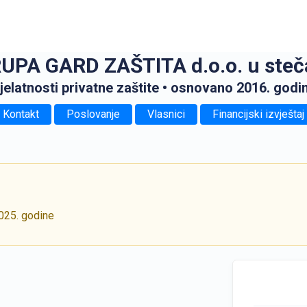
UPA GARD ZAŠTITA d.o.o. u steč
jelatnosti privatne zaštite
• osnovano 2016. godi
Kontakt
Poslovanje
Vlasnici
Financijski izvještaj
2025. godine