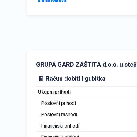
Irena Kelava
GRUPA GARD ZAŠTITA d.o.o. u stečaju
🧾 Račun dobiti i gubitka
Ukupni prihodi
Poslovni prihodi
Poslovni rashodi
Financijski prihodi