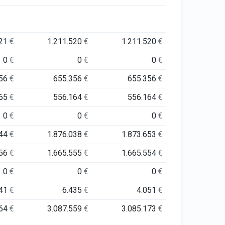
521
€
1.211.520
€
1.211.520
€
0
€
0
€
0
€
356
€
655.356
€
655.356
€
165
€
556.164
€
556.164
€
0
€
0
€
0
€
944
€
1.876.038
€
1.873.653
€
556
€
1.665.555
€
1.665.554
€
0
€
0
€
0
€
41
€
6.435
€
4.051
€
464
€
3.087.559
€
3.085.173
€