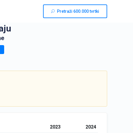
Pretraži 600.000 tvrtki
aju
ne
2023
2024