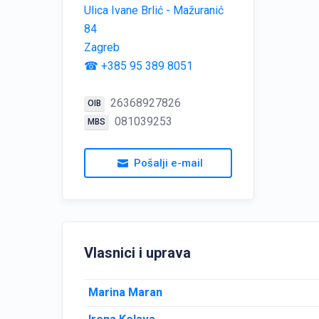
Ulica Ivane Brlić - Mažuranić
84
Zagreb
☎ +385 95 389 8051
26368927826
OIB
081039253
MBS
Pošalji e-mail
Vlasnici i uprava
Marina Maran