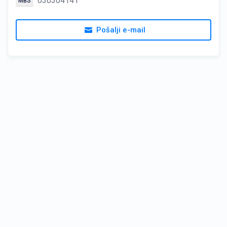
030304141
MBS
Pošalji e-mail