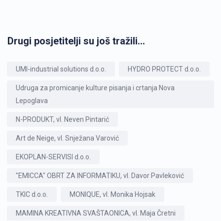
Drugi posjetitelji su još tražili...
UMI-industrial solutions d.o.o.
HYDRO PROTECT d.o.o.
Udruga za promicanje kulture pisanja i crtanja Nova
Lepoglava
N-PRODUKT, vl. Neven Pintarić
Art de Neige, vl. Snježana Varović
EKOPLAN-SERVISI d.o.o.
"EMICCA" OBRT ZA INFORMATIKU, vl. Davor Pavleković
TKIC d.o.o.
MONIQUE, vl. Monika Hojsak
MAMINA KREATIVNA SVAŠTAONICA, vl. Maja Čretni