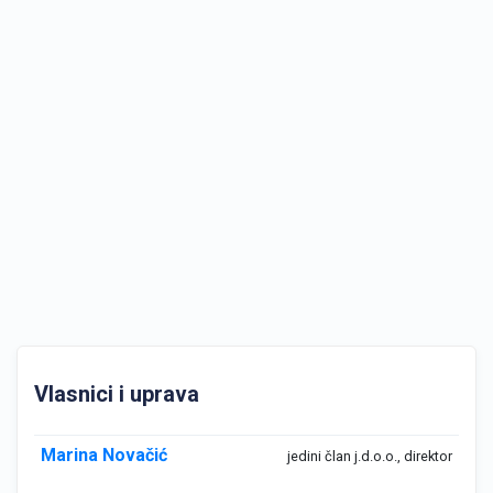
Vlasnici i uprava
Marina Novačić
jedini član j.d.o.o., direktor