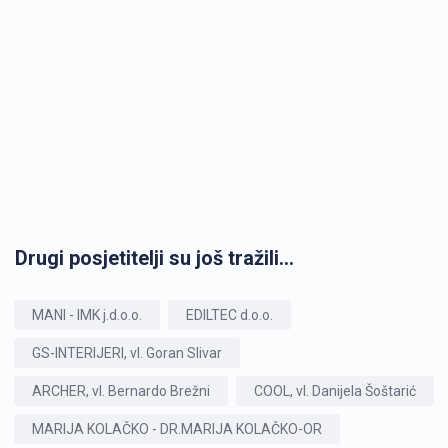
Drugi posjetitelji su još tražili...
MANI - IMK j.d.o.o.
EDILTEC d.o.o.
GS-INTERIJERI, vl. Goran Slivar
ARCHER, vl. Bernardo Brežni
COOL, vl. Danijela Šoštarić
MARIJA KOLAČKO - DR.MARIJA KOLAČKO-OR