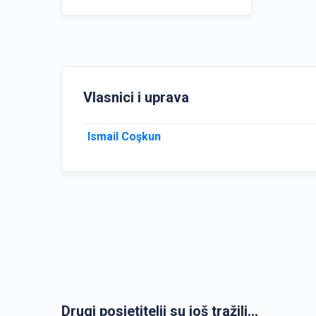
Vlasnici i uprava
Ismail Coşkun
Drugi posjetitelji su još tražili...