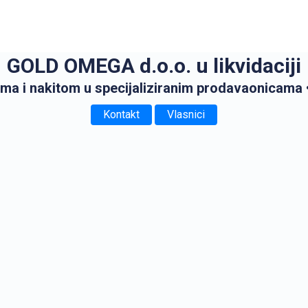
GOLD OMEGA d.o.o. u likvidaciji
ma i nakitom u specijaliziranim prodavaonicama
Kontakt
Vlasnici