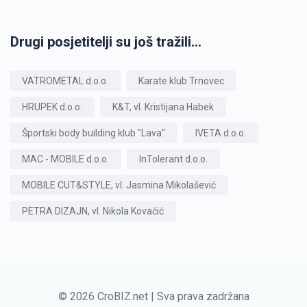
Drugi posjetitelji su još tražili...
VATROMETAL d.o.o.
Karate klub Trnovec
HRUPEK d.o.o.
K&T, vl. Kristijana Habek
Športski body building klub "Lava"
IVETA d.o.o.
MAC - MOBILE d.o.o.
InTolerant d.o.o.
MOBILE CUT&STYLE, vl. Jasmina Mikolašević
PETRA DIZAJN, vl. Nikola Kovačić
© 2026 CroBIZ.net | Sva prava zadržana