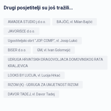
Drugi posjetitelji su još tražili...
AMADEA STUDIO j.d.o.o.
BAJČIĆ, vl. Milan Bajčić
JAVORIŠĆE d.o.o.
Ugostiteljski obrt "JOP. COMP.", vl. Josip Lukić
BISER d.o.o.
GM, vl. Ivan Golomejić
UDRUGA HRVATSKIH DRAGOVOLJACA DOMOVINSKOG RATA
KRALJEVICA
LOOKS BY LUCIJA, vl. Lucija Hrkać
RIZOM (K) - UDRUGA ZA UMJETNOST RIZOM
DAVOR TADEJ, vl. Davor Tadej