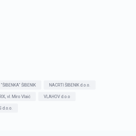
"ŠIBENKA" ŠIBENIK
NACRTI ŠIBENIK d.o.o.
X, vl. Miro Vlaić
VLAHOV d.o.o
d.o.o.