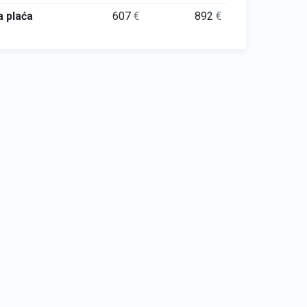
 plaća
607
€
892
€