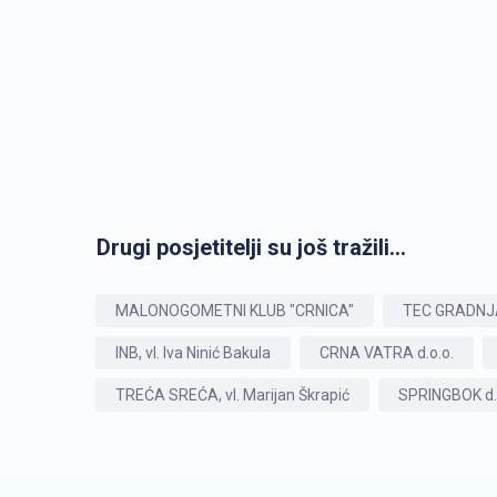
Drugi posjetitelji su još tražili...
MALONOGOMETNI KLUB "CRNICA"
TEC GRADNJA
INB, vl. Iva Ninić Bakula
CRNA VATRA d.o.o.
TREĆA SREĆA, vl. Marijan Škrapić
SPRINGBOK d.