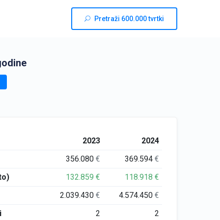
Pretraži 600.000 tvrtki
godine
2023
2024
356.080
€
369.594
€
to)
132.859
€
118.918
€
2.039.430
€
4.574.450
€
i
2
2