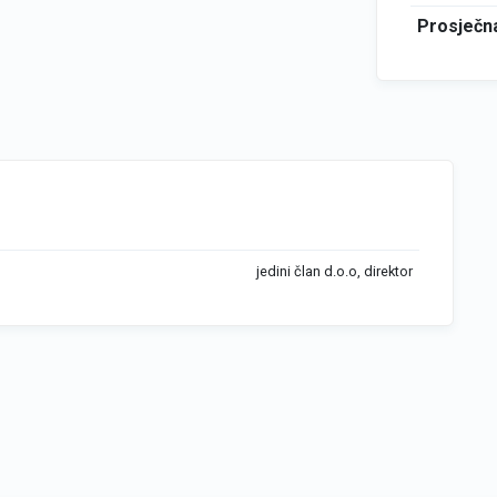
Prosječna
jedini član d.o.o, direktor