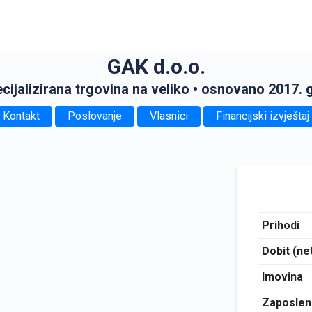
GAK d.o.o.
cijalizirana trgovina na veliko
• osnovano 2017. 
Kontakt
Poslovanje
Vlasnici
Financijski izvještaj
Prihodi
Dobit (ne
Imovina
Zaposlen