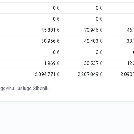
0
€
0
€
0
€
0
€
45.881
€
70.946
€
46
30.956
€
40.403
€
33
0
€
0
€
1.969
€
30.537
€
12
2.394.771
€
2.207.849
€
2.090
govinu i usluge Šibenik