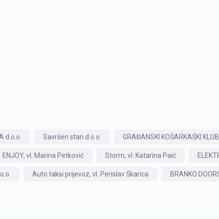
 d.o.o.
Savršen stan d.o.o.
GRAĐANSKI KOŠARKAŠKI KLUB 
ENJOY, vl. Marina Petković
Storm, vl. Katarina Paić
ELEKTRI
o.o.
Auto taksi prijevoz, vl. Perislav Škarica
BRANKO DOORS 