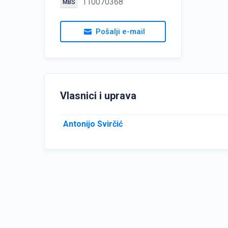
110070368
MBS
Pošalji e-mail
Vlasnici i uprava
Antonijo Svirčić