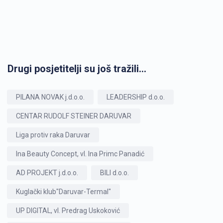
Drugi posjetitelji su još tražili...
PILANA NOVAK j.d.o.o.
LEADERSHIP d.o.o.
CENTAR RUDOLF STEINER DARUVAR
Liga protiv raka Daruvar
Ina Beauty Concept, vl. Ina Primc Panadić
AD PROJEKT j.d.o.o.
BILI d.o.o.
Kuglački klub"Daruvar-Termal"
UP DIGITAL, vl. Predrag Uskoković