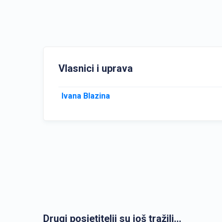
Vlasnici i uprava
Ivana Blazina
Drugi posjetitelji su još tražili...