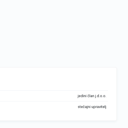
jedini član j.d.o.o.
stečajni upravitelj