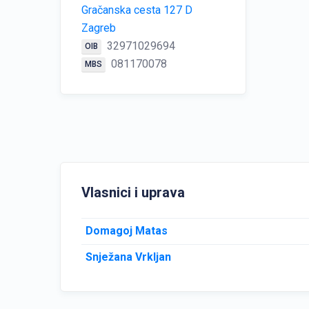
Gračanska cesta 127 D
Zagreb
32971029694
OIB
081170078
MBS
Vlasnici i uprava
Domagoj Matas
Snježana Vrkljan