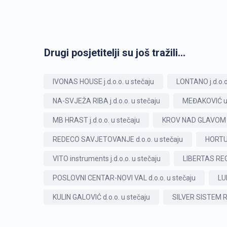
Drugi posjetitelji su još tražili...
IVONAS HOUSE j.d.o.o. u stečaju
LONTANO j.d.o.o
NA-SVJEŽA RIBA j.d.o.o. u stečaju
MEĐAKOVIĆ usl
MB HRAST j.d.o.o. u stečaju
KROV NAD GLAVOM d.
REDECO SAVJETOVANJE d.o.o. u stečaju
HORTUS 
VITO instruments j.d.o.o. u stečaju
LIBERTAS REGI
POSLOVNI CENTAR-NOVI VAL d.o.o. u stečaju
LU
KULIN GALOVIĆ d.o.o. u stečaju
SILVER SISTEM R.S