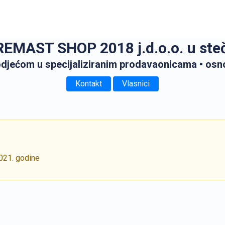
EMAST SHOP 2018 j.d.o.o. u ste
odjećom u specijaliziranim prodavaonicama
• osn
Kontakt
Vlasnici
2021. godine