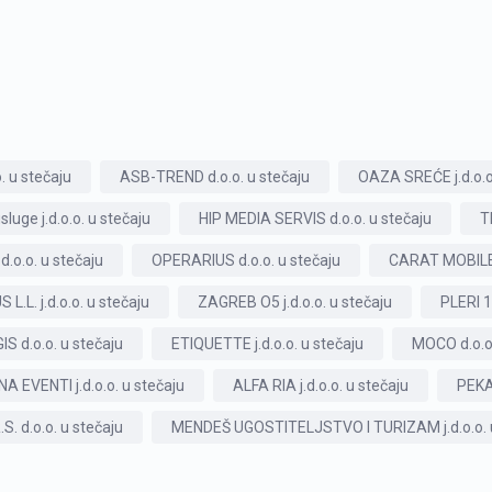
. u stečaju
ASB-TREND d.o.o. u stečaju
OAZA SREĆE j.d.o.o
uge j.d.o.o. u stečaju
HIP MEDIA SERVIS d.o.o. u stečaju
T
o.o. u stečaju
OPERARIUS d.o.o. u stečaju
CARAT MOBILE d
L.L. j.d.o.o. u stečaju
ZAGREB O5 j.d.o.o. u stečaju
PLERI 1
S d.o.o. u stečaju
ETIQUETTE j.d.o.o. u stečaju
MOCO d.o.o.
NA EVENTI j.d.o.o. u stečaju
ALFA RIA j.d.o.o. u stečaju
PEKA
. d.o.o. u stečaju
MENDEŠ UGOSTITELJSTVO I TURIZAM j.d.o.o. u