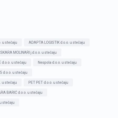
. u stečaju
ADAPTA LOGISTIK d.o.o. u stečaju
ISKARA MOLINARI j.d.o.o. u stečaju
.o.o. u stečaju
Nespola d.o.o. u stečaju
5 d.o.o. u stečaju
 u stečaju
PET PET d.o.o. u stečaju
RA BARIĆ d.o.o. u stečaju
 stečaju