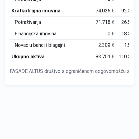
Kratkotrajna imovina
74.026
€
92.366
Potraživanja
71.718
€
26.557
Financijska imovina
0
€
18.208
Novac u banci i blagajni
2.309
€
1.586
Ukupno aktiva
83.701
€
110.265
FASADE ALTUS društvo s ograničenom odgovornošću za trgov