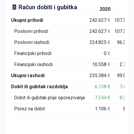
🧾 Račun dobiti i gubitka
2020
202
Ukupni prihodi
242.627
€
107.330
Poslovni prihodi
242.627
€
107.330
Poslovni rashodi
224.825
€
96.311
Financijski prihodi
0
€
0
Financijski rashodi
10.558
€
2.705
Ukupni rashodi
235.384
€
99.015
Dobit ili gubitak razdoblja
6.138
€
7.492
Dobit ili gubitak prije oporezivanja
7.244
€
8.315
Porez na dobit
1.106
€
823