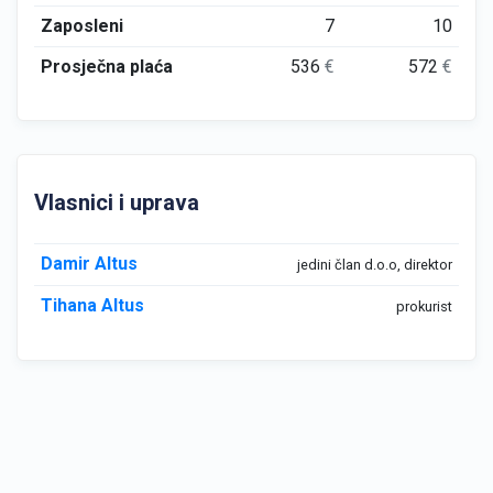
Zaposleni
7
10
Prosječna plaća
536
€
572
€
Vlasnici i uprava
Damir Altus
jedini član d.o.o, direktor
Tihana Altus
prokurist