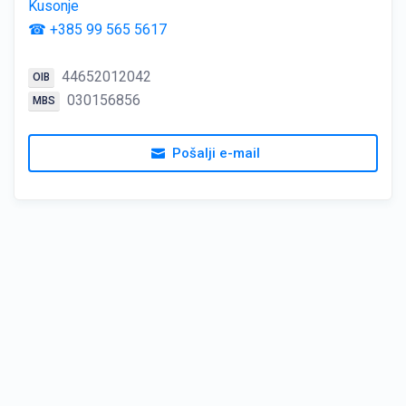
Kusonje
☎ +385 99 565 5617
44652012042
OIB
030156856
MBS
Pošalji e-mail