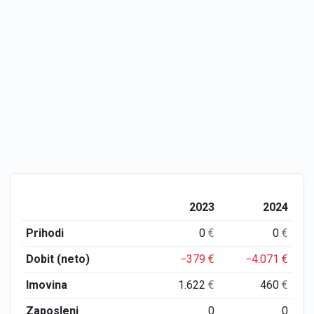
2023
2024
Prihodi
0
€
0
€
Dobit (neto)
−379
€
−4.071
€
Imovina
1.622
€
460
€
Zaposleni
0
0