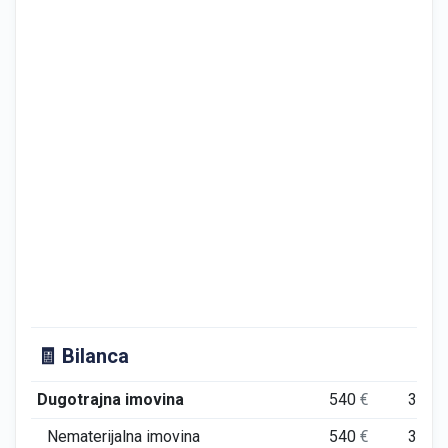
🧾 Bilanca
Dugotrajna imovina
540
€
335
Nematerijalna imovina
540
€
335