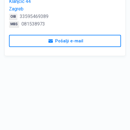
Klanjčić 44
Zagreb
33595469389
OIB
081538973
MBS
Pošalji e-mail