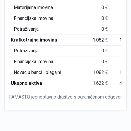
Materijalna imovina
0
€
0
Financijska imovina
0
€
0
Potraživanja
0
€
0
Kratkotrajna imovina
1.082
€
125
Potraživanja
0
€
0
Financijska imovina
0
€
0
Novac u banci i blagajni
1.082
€
125
Ukupno aktiva
1.622
€
460
FAMASTO jednostavno društvo s ograničenom odgovornošću