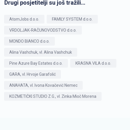
Drugi posjetitelji su još tražili...
AtomJobs d.o.o.
FAMILY SYSTEM d.o.o.
VRDOLJAK-RAČUNOVODSTVO d.o.o.
MONDO BIANCO d.o.o.
Alina Vashchuk, vl. Alina Vashchuk
Pine Azure Bay Estates d.o.o.
KRASNA VILA d.o.o.
GARA, vl. Hrvoje Garafolić
ANAHATA, vl. Ivona Kovačević Nemec
KOZMETIČKI STUDIO Z.G., vl. Zinka Mioč Morena