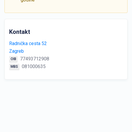
Kontakt
Radnička cesta 52
Zagreb
77493712908
OIB
081000635
MBS