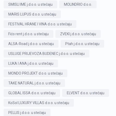
SMISLI IME j.d.o.o. u stečaju
MOLINDRIO d.o.o.
MARIS LUPUS d.o.o. u stečaju
FESTIVAL HRANE I VINA d.o.o. u stečaju
Fićo rent j.d.o.o. u stečaju
ZVEKI j.d.o.o. u stečaju
ALSA-Road j.d.o.o. u stečaju
Ptah j.d.o.o. u stečaju
USLUGE PRIJEVOZA BUDENEC j.d.o.o. u stečaju
LUKA I ANA j.d.o.o. u stečaju
MONDO PROJEKT d.o.o. u stečaju
TAKE NATURAL j.d.o.o. u stečaju
GLOBAL ISSA d.o.o. u stečaju
ELVENT d.o.o. u stečaju
KoSol LUXURY VILLAS d.o.o. u stečaju
PELLIS j.d.o.o. u stečaju