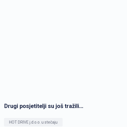
Drugi posjetitelji su još tražili...
HOT DRIVE j.d.o.o. u stečaju