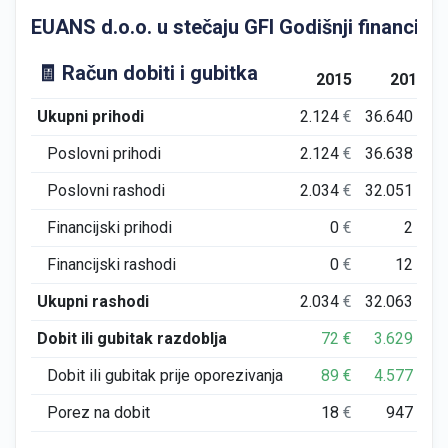
EUANS d.o.o. u stečaju GFI Godišnji financijski
🧾 Račun dobiti i gubitka
2015
2016
Ukupni prihodi
2.124
€
36.640
€
Poslovni prihodi
2.124
€
36.638
€
Poslovni rashodi
2.034
€
32.051
€
Financijski prihodi
0
€
2
€
Financijski rashodi
0
€
12
€
Ukupni rashodi
2.034
€
32.063
€
Dobit ili gubitak razdoblja
72
€
3.629
€
Dobit ili gubitak prije oporezivanja
89
€
4.577
€
Porez na dobit
18
€
947
€