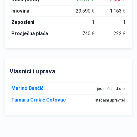
Imovina
29.590
€
1.163
€
Zaposleni
1
1
Prosječna plaća
740
€
222
€
Vlasnici i uprava
Marino Bančić
jedini član d.o.o.
Tamara Crnkić Gotovac
stečajni upravitelj