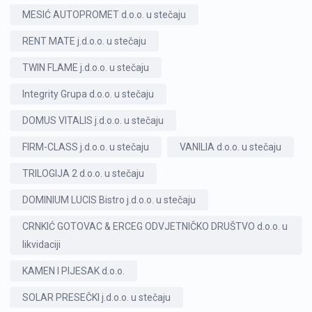
MESIĆ AUTOPROMET d.o.o. u stečaju
RENT MATE j.d.o.o. u stečaju
TWIN FLAME j.d.o.o. u stečaju
Integrity Grupa d.o.o. u stečaju
DOMUS VITALIS j.d.o.o. u stečaju
FIRM-CLASS j.d.o.o. u stečaju
VANILIA d.o.o. u stečaju
TRILOGIJA 2 d.o.o. u stečaju
DOMINIUM LUCIS Bistro j.d.o.o. u stečaju
CRNKIĆ GOTOVAC & ERCEG ODVJETNIČKO DRUŠTVO d.o.o. u
likvidaciji
KAMEN I PIJESAK d.o.o.
SOLAR PRESEČKI j.d.o.o. u stečaju