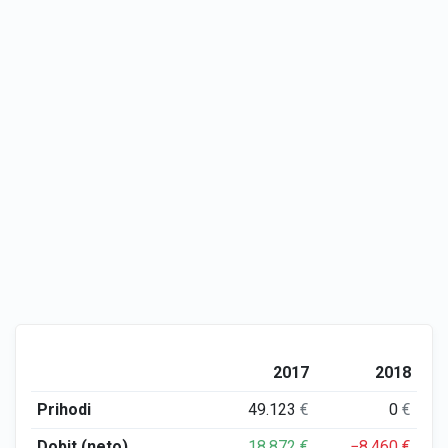
2017
2018
Prihodi
49.123
€
0
€
Dobit (neto)
18.872
€
−8.460
€