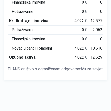
Financijska imovina
0
€
0
€
Potraživanja
0
€
0
€
Kratkotrajna imovina
4.022
€
12.577
€
Potraživanja
0
€
2.062
€
Financijska imovina
0
€
0
€
Novac u banci i blagajni
4.022
€
10.516
€
Ukupno aktiva
4.022
€
12.629
€
EUANS društvo s ograničenom odgovornošću za savjetovanje