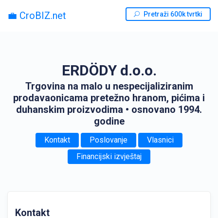
💼 CroBIZ.net
Pretraži 600k tvrtki
ERDÖDY d.o.o.
Trgovina na malo u nespecijaliziranim
prodavaonicama pretežno hranom, pićima i
duhanskim proizvodima
• osnovano 1994.
godine
Kontakt
Poslovanje
Vlasnici
Financijski izvještaj
Kontakt