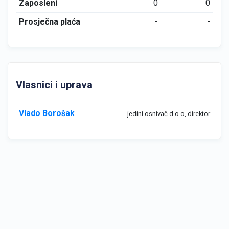
Zaposleni
0
0
Prosječna plaća
-
-
Vlasnici i uprava
Vlado Borošak
jedini osnivač d.o.o, direktor