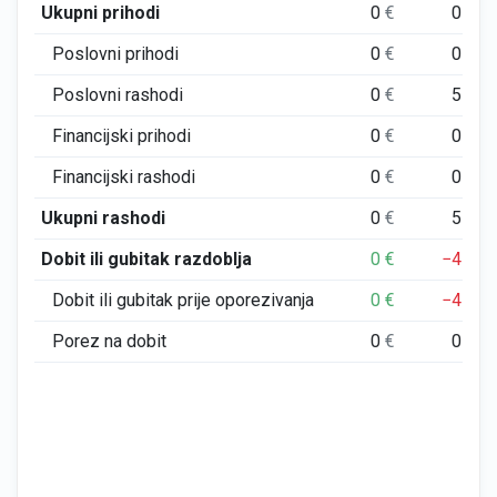
Ukupni prihodi
0
€
0
€
Poslovni prihodi
0
€
0
€
Poslovni rashodi
0
€
5
€
Financijski prihodi
0
€
0
€
Financijski rashodi
0
€
0
€
Ukupni rashodi
0
€
5
€
Dobit ili gubitak razdoblja
0
€
−4
€
Dobit ili gubitak prije oporezivanja
0
€
−4
€
Porez na dobit
0
€
0
€