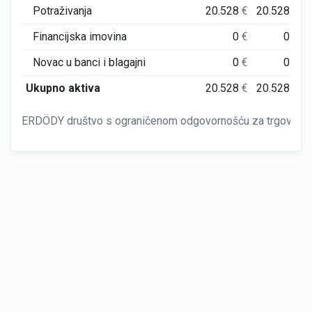
Potraživanja
20.528
€
20.528
€
Financijska imovina
0
€
0
€
Novac u banci i blagajni
0
€
0
€
Ukupno aktiva
20.528
€
20.528
€
ERDÖDY društvo s ograničenom odgovornošću za trgovinu, u