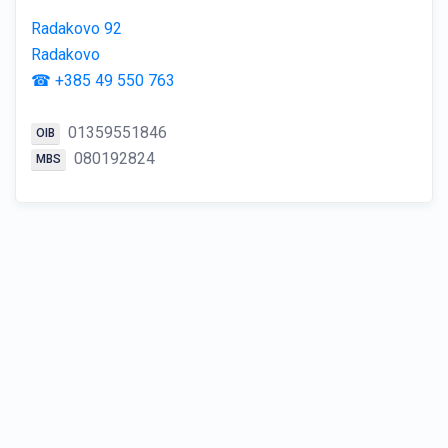
Radakovo 92
Radakovo
☎ +385 49 550 763
01359551846
OIB
080192824
MBS