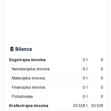
🧾 Bilanca
Dugotrajna imovina
0
€
0
€
Nematerijalna imovina
0
€
0
€
Materijalna imovina
0
€
0
€
Financijska imovina
0
€
0
€
Potraživanja
0
€
0
€
Kratkotrajna imovina
20.528
€
20.528
€