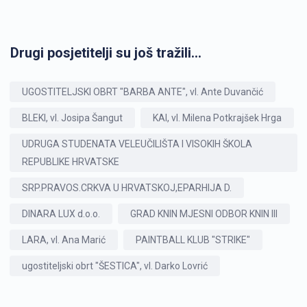
Drugi posjetitelji su još tražili...
UGOSTITELJSKI OBRT "BARBA ANTE", vl. Ante Duvančić
BLEKI, vl. Josipa Šangut
KAI, vl. Milena Potkrajšek Hrga
UDRUGA STUDENATA VELEUČILIŠTA I VISOKIH ŠKOLA
REPUBLIKE HRVATSKE
SRP.PRAVOS.CRKVA U HRVATSKOJ,EPARHIJA D.
DINARA LUX d.o.o.
GRAD KNIN MJESNI ODBOR KNIN III
LARA, vl. Ana Marić
PAINTBALL KLUB "STRIKE"
ugostiteljski obrt "ŠESTICA", vl. Darko Lovrić