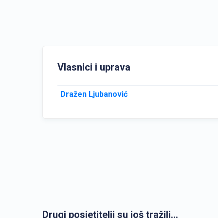
Vlasnici i uprava
Dražen Ljubanović
Drugi posjetitelji su još tražili...