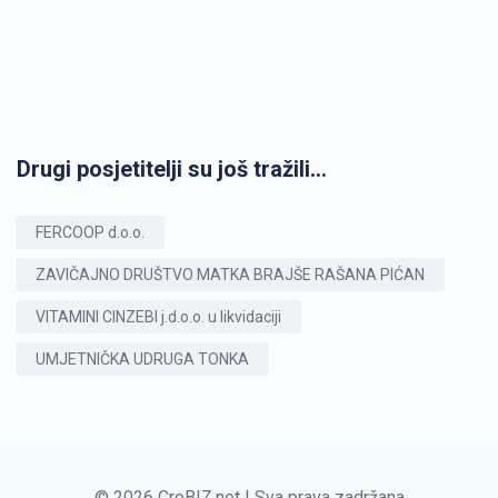
Drugi posjetitelji su još tražili...
FERCOOP d.o.o.
ZAVIČAJNO DRUŠTVO MATKA BRAJŠE RAŠANA PIĆAN
VITAMINI CINZEBI j.d.o.o. u likvidaciji
UMJETNIČKA UDRUGA TONKA
© 2026 CroBIZ.net | Sva prava zadržana