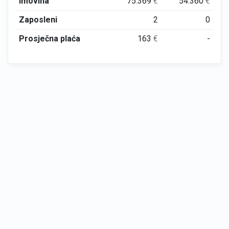
Imovina
75.369
€
54.360
€
Zaposleni
2
0
Prosječna plaća
163
€
-