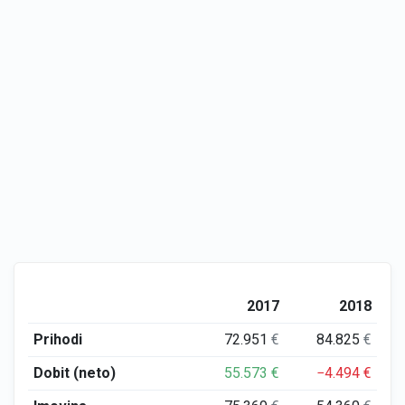
2017
2018
Prihodi
72.951
€
84.825
€
Dobit (neto)
55.573
€
−4.494
€