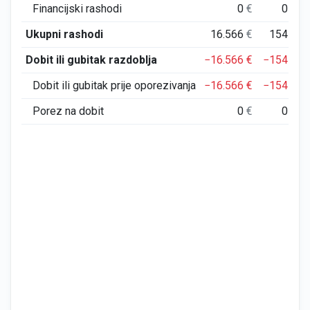
Financijski rashodi
0
€
0
€
Ukupni rashodi
16.566
€
154
€
Dobit ili gubitak razdoblja
−16.566
€
−154
€
Dobit ili gubitak prije oporezivanja
−16.566
€
−154
€
Porez na dobit
0
€
0
€