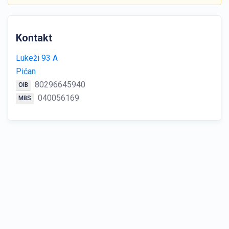
Kontakt
Lukeži 93 A
Pićan
80296645940
OIB
040056169
MBS