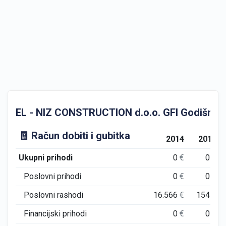
EL - NIZ CONSTRUCTION d.o.o. GFI Godišnji fin
🧾 Račun dobiti i gubitka
2014
2015
Ukupni prihodi
0
€
0
€
Poslovni prihodi
0
€
0
€
Poslovni rashodi
16.566
€
154
€
Financijski prihodi
0
€
0
€