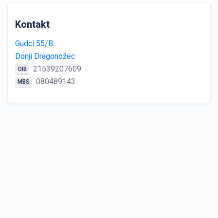
Kontakt
Gudci 55/B
Donji Dragonožec
21539207609
OIB
080489143
MBS