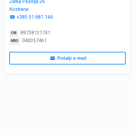
Žarka Pezelja 26
Kostrena
☎ +385 51 681 144
89738131741
OIB
040357461
MBS
Pošalji e-mail