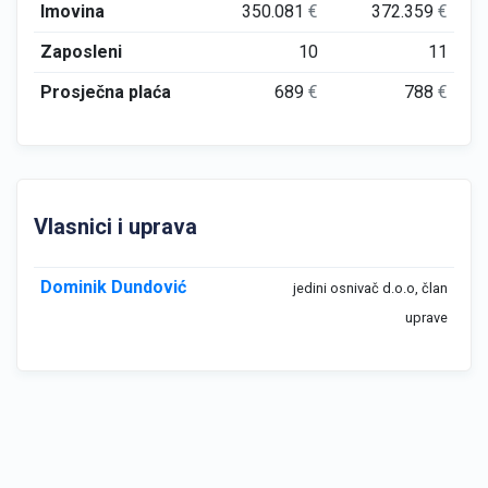
Imovina
350.081
€
372.359
€
Zaposleni
10
11
Prosječna plaća
689
€
788
€
Vlasnici i uprava
Dominik Dundović
jedini osnivač d.o.o, član
uprave