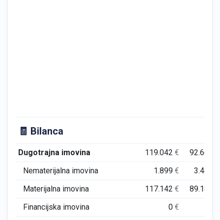
🧾 Bilanca
Dugotrajna imovina
119.042
€
92.663
€
Nematerijalna imovina
1.899
€
3.482
€
Materijalna imovina
117.142
€
89.181
€
Financijska imovina
0
€
0
€