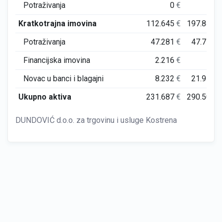
Potraživanja
0
€
0
€
Kratkotrajna imovina
112.645
€
197.844
€
Potraživanja
47.281
€
47.759
€
Financijska imovina
2.216
€
0
€
Novac u banci i blagajni
8.232
€
21.971
€
Ukupno aktiva
231.687
€
290.507
€
DUNDOVIĆ d.o.o. za trgovinu i usluge Kostrena