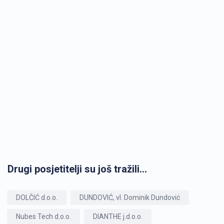
Drugi posjetitelji su još tražili...
DOLČIĆ d.o.o.
DUNDOVIĆ, vl. Dominik Dundović
Nubes Tech d.o.o.
DIANTHE j.d.o.o.