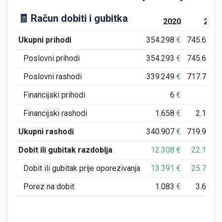
🧾 Račun dobiti i gubitka
2020
2021
Ukupni prihodi
354.298
€
745.626
€
Poslovni prihodi
354.293
€
745.621
€
Poslovni rashodi
339.249
€
717.744
€
Financijski prihodi
6
€
5
€
Financijski rashodi
1.658
€
2.168
€
Ukupni rashodi
340.907
€
719.911
€
Dobit ili gubitak razdoblja
12.308
€
22.115
€
Dobit ili gubitak prije oporezivanja
13.391
€
25.715
€
Porez na dobit
1.083
€
3.600
€